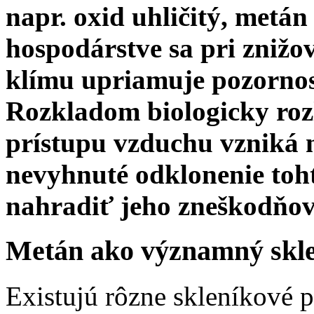
napr. oxid uhličitý, metá
hospodárstve sa pri znižo
klímu upriamuje pozornos
Rozkladom biologicky roz
prístupu vzduchu vzniká 
nevyhnuté odklonenie toh
nahradiť jeho zneškodňo
Metán ako významný skle
Existujú rôzne skleníkové p