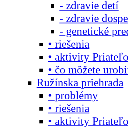
- zdravie detí
- zdravie dosp
- genetické pre
• riešenia
• aktivity Priate
• čo môžete urob
Ružínska priehrada
• problémy
• riešenia
• aktivity Priate