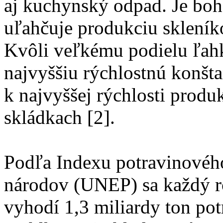
aj kuchynský odpad. Je boha
uľahčuje produkciu skleník
Kvôli veľkému podielu ľahk
najvyššiu rýchlostnú konšta
k najvyššej rýchlosti prod
skládkach [2].
Podľa Indexu potravinovéh
národov (UNEP) sa každý rok
vyhodí 1,3 miliardy ton po