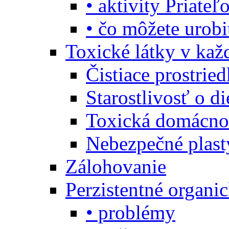
• aktivity Priate
• čo môžete urob
Toxické látky v ka
Čistiace prostrie
Starostlivosť o di
Toxická domácno
Nebezpečné plast
Zálohovanie
Perzistentné organi
• problémy