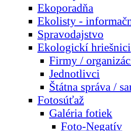
Ekoporadňa
Ekolisty - informač
Spravodajstvo
Ekologickí hriešnici
Firmy / organizác
Jednotlivci
Štátna správa / s
Fotosúťaž
Galéria fotiek
Foto-Negatív