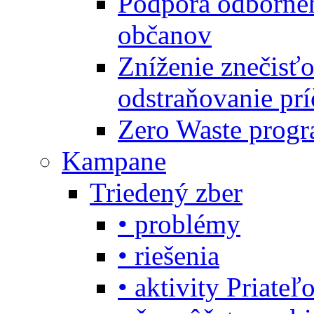
Podpora odbornéh
občanov
Zníženie znečisťo
odstraňovanie prí
Zero Waste progr
Kampane
Triedený zber
• problémy
• riešenia
• aktivity Priate