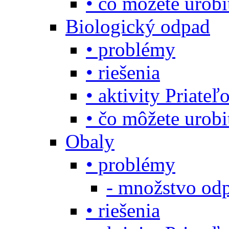
• čo môžete urob
Biologický odpad
• problémy
• riešenia
• aktivity Priate
• čo môžete urob
Obaly
• problémy
- množstvo odp
• riešenia