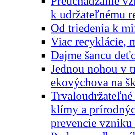
Predchádzanie vz
k udržateľnému r
Od triedenia k mi
Viac recyklácie, 
Dajme šancu deťo
Jednou nohou v tr
ekovýchova na š
Trvaloudržateľné 
klímy a prírodný
prevencie vzniku 