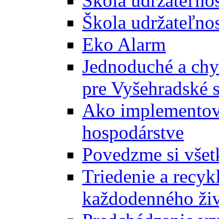
Škola udržateľno
Škola udržateľnos
Eko Alarm
Jednoduché a chyt
pre Vyšehradské 
Ako implementova
hospodárstve
Povedzme si všet
Triedenie a recyk
každodenného ži