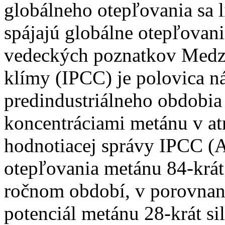
globálneho otepľovania sa l
spájajú globálne otepľovani
vedeckých poznatkov Medz
klímy (IPCC) je polovica ná
predindustriálneho obdobia
koncentráciami metánu v at
hodnotiacej správy IPCC (A
otepľovania metánu 84-krát 
ročnom období, v porovnan
potenciál metánu 28-krát si