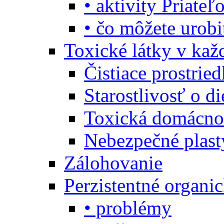
• aktivity Priate
• čo môžete urob
Toxické látky v ka
Čistiace prostrie
Starostlivosť o di
Toxická domácno
Nebezpečné plast
Zálohovanie
Perzistentné organi
• problémy