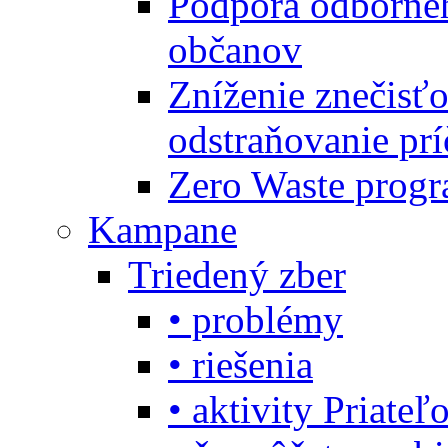
Podpora odbornéh
občanov
Zníženie znečisťo
odstraňovanie prí
Zero Waste progr
Kampane
Triedený zber
• problémy
• riešenia
• aktivity Priate