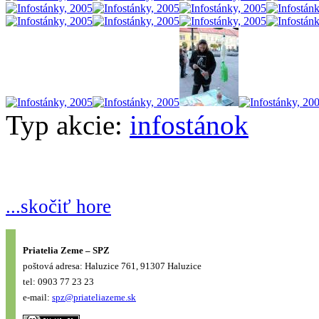
Typ akcie:
infostánok
...skočiť hore
Priatelia Zeme – SPZ
poštová adresa: Haluzice 761, 91307 Haluzice
tel: 0903 77 23 23
e-mail:
spz@priateliazeme.sk