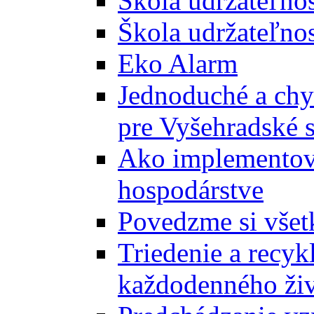
Škola udržateľno
Škola udržateľnos
Eko Alarm
Jednoduché a chyt
pre Vyšehradské 
Ako implementova
hospodárstve
Povedzme si všet
Triedenie a recyk
každodenného ži