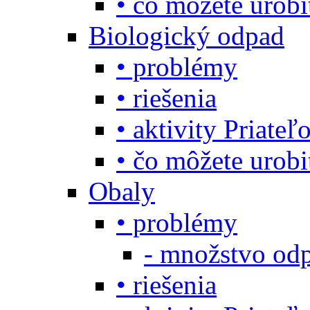
• čo môžete urob
Biologický odpad
• problémy
• riešenia
• aktivity Priate
• čo môžete urob
Obaly
• problémy
- množstvo odp
• riešenia