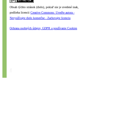
Obsah týchto stránok (dielo), pokiaľ nie je uvedené inak,
podlieha licencii
Creative Commons: Uveďte autora -
Nevyužívajte dielo komerčne - Zachovajte licenciu
Ochrana osobných údajov, GDPR a používanie Cookies
#