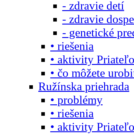
- zdravie detí
- zdravie dosp
- genetické pre
• riešenia
• aktivity Priate
• čo môžete urob
Ružínska priehrada
• problémy
• riešenia
• aktivity Priate