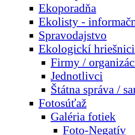
Ekoporadňa
Ekolisty - informač
Spravodajstvo
Ekologickí hriešnici
Firmy / organizác
Jednotlivci
Štátna správa / s
Fotosúťaž
Galéria fotiek
Foto-Negatív