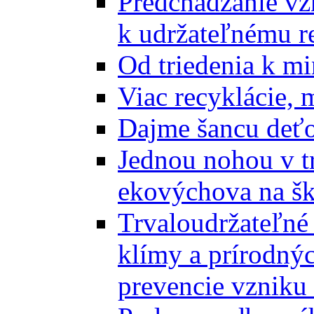
Predchádzanie vz
k udržateľnému r
Od triedenia k mi
Viac recyklácie, 
Dajme šancu deťo
Jednou nohou v tr
ekovýchova na š
Trvaloudržateľné 
klímy a prírodný
prevencie vzniku 