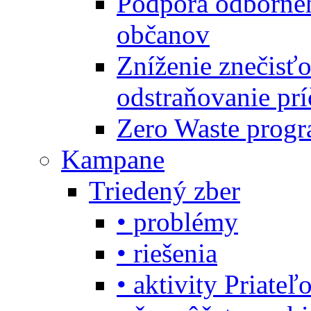
Podpora odbornéh
občanov
Zníženie znečisťo
odstraňovanie prí
Zero Waste progr
Kampane
Triedený zber
• problémy
• riešenia
• aktivity Priate