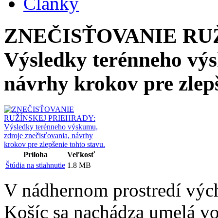
Články
ZNEČISŤOVANIE RU
Výsledky terénneho výs
návrhy krokov pre zlepš
Príloha
Veľkosť
Štúdia na stiahnutie
1.8 MB
V nádhernom prostredí výc
Košíc sa nachádza umelá vo