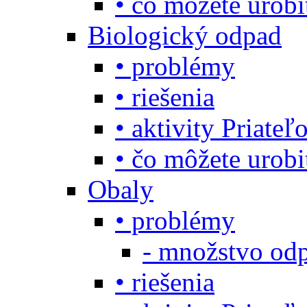
• čo môžete urob
Biologický odpad
• problémy
• riešenia
• aktivity Priate
• čo môžete urob
Obaly
• problémy
- množstvo odp
• riešenia