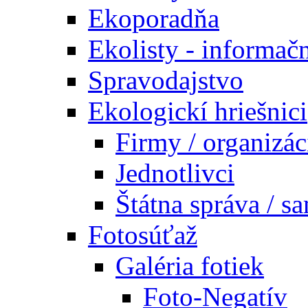
Ekoporadňa
Ekolisty - informač
Spravodajstvo
Ekologickí hriešnici
Firmy / organizác
Jednotlivci
Štátna správa / s
Fotosúťaž
Galéria fotiek
Foto-Negatív