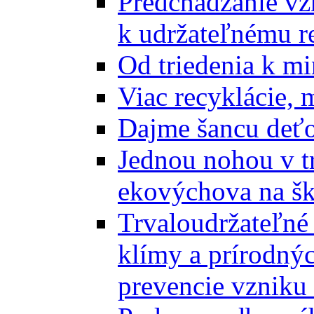
Predchádzanie vz
k udržateľnému r
Od triedenia k mi
Viac recyklácie, 
Dajme šancu deťo
Jednou nohou v tr
ekovýchova na š
Trvaloudržateľné 
klímy a prírodný
prevencie vzniku 