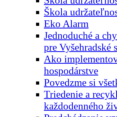
Škola udržateľno
Škola udržateľnos
Eko Alarm
Jednoduché a chyt
pre Vyšehradské 
Ako implementova
hospodárstve
Povedzme si všet
Triedenie a recyk
každodenného ži