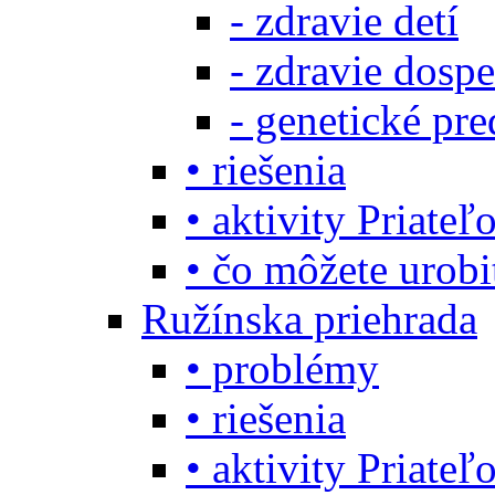
- zdravie detí
- zdravie dosp
- genetické pre
• riešenia
• aktivity Priate
• čo môžete urob
Ružínska priehrada
• problémy
• riešenia
• aktivity Priate