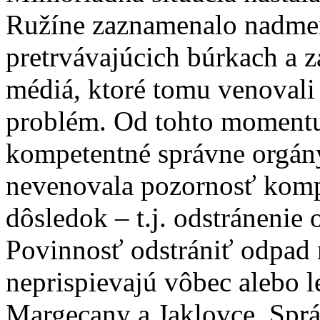
Ružíne zaznamenalo nadmer
pretrvávajúcich búrkach a z
médiá, ktoré tomu venovali
problém. Od tohto momentu 
kompetentné správne orgán
nevenovala pozornosť kompl
dôsledok – t.j. odstránenie
Povinnosť odstrániť odpad m
neprispievajú vôbec alebo 
Margecany a Jaklovce, Sprá