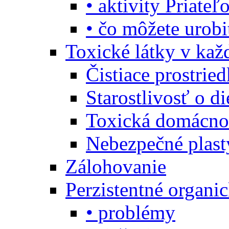
• aktivity Priate
• čo môžete urob
Toxické látky v ka
Čistiace prostrie
Starostlivosť o di
Toxická domácno
Nebezpečné plast
Zálohovanie
Perzistentné organi
• problémy