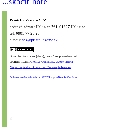
...skočiť hore
Priatelia Zeme – SPZ
poštová adresa: Haluzice 761, 91307 Haluzice
tel: 0903 77 23 23
e-mail:
spz@priateliazeme.sk
Obsah týchto stránok (dielo), pokiaľ nie je uvedené inak,
podlieha licencii
Creative Commons: Uveďte autora -
Nevyužívajte dielo komerčne - Zachovajte licenciu
Ochrana osobných údajov, GDPR a používanie Cookies
#