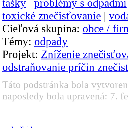
tašky
|
problémy s odpadmi
toxické znečisťovanie
|
vod
Cieľová skupina:
obce / fi
Témy:
odpady
Projekt:
Zníženie znečisťov
odstraňovanie príčin znečis
Táto podstránka bola vytvoren
naposledy bola upravená: 7. f