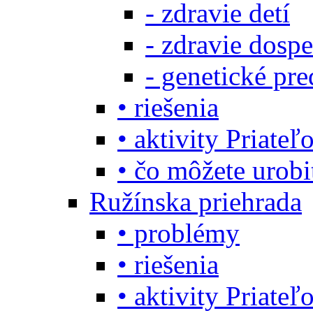
- zdravie detí
- zdravie dosp
- genetické pre
• riešenia
• aktivity Priate
• čo môžete urob
Ružínska priehrada
• problémy
• riešenia
• aktivity Priate