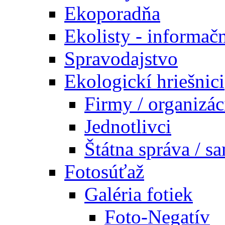
Ekoporadňa
Ekolisty - informač
Spravodajstvo
Ekologickí hriešnici
Firmy / organizác
Jednotlivci
Štátna správa / s
Fotosúťaž
Galéria fotiek
Foto-Negatív