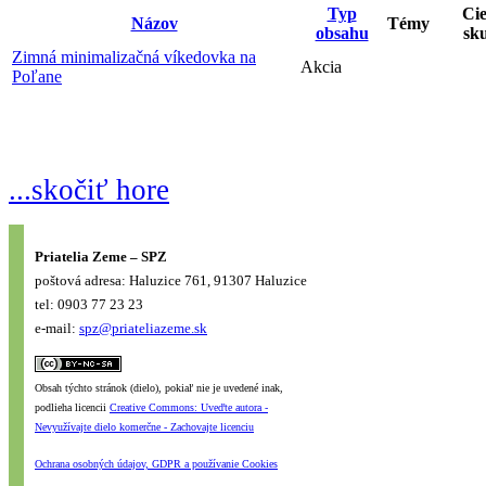
Typ
Ci
Názov
Témy
obsahu
sk
Zimná minimalizačná víkedovka na
Akcia
Poľane
...skočiť hore
Priatelia Zeme – SPZ
poštová adresa: Haluzice 761, 91307 Haluzice
tel: 0903 77 23 23
e-mail:
spz@priateliazeme.sk
Obsah týchto stránok (dielo), pokiaľ nie je uvedené inak,
podlieha licencii
Creative Commons: Uveďte autora -
Nevyužívajte dielo komerčne - Zachovajte licenciu
Ochrana osobných údajov, GDPR a používanie Cookies