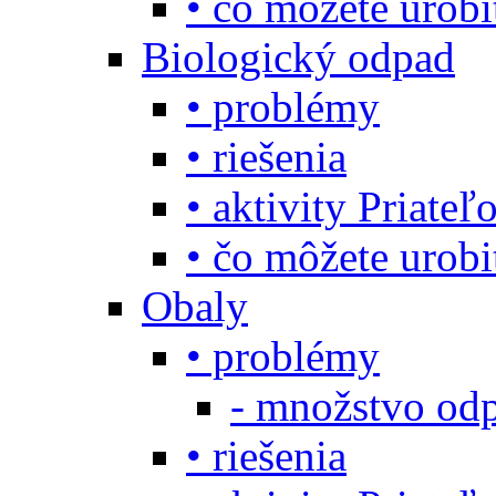
• čo môžete urob
Biologický odpad
• problémy
• riešenia
• aktivity Priate
• čo môžete urob
Obaly
• problémy
- množstvo odp
• riešenia