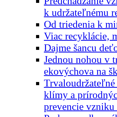
Predchádzanie vz
k udržateľnému r
Od triedenia k mi
Viac recyklácie, 
Dajme šancu deťo
Jednou nohou v tr
ekovýchova na š
Trvaloudržateľné 
klímy a prírodný
prevencie vzniku 