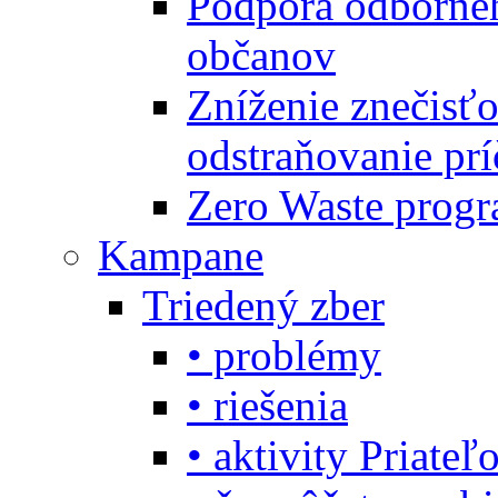
Podpora odbornéh
občanov
Zníženie znečisťo
odstraňovanie prí
Zero Waste progr
Kampane
Triedený zber
• problémy
• riešenia
• aktivity Priate