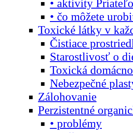
• aktivity Priate
• čo môžete urob
Toxické látky v ka
Čistiace prostrie
Starostlivosť o di
Toxická domácno
Nebezpečné plast
Zálohovanie
Perzistentné organi
• problémy