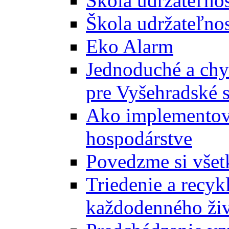
Škola udržateľno
Škola udržateľnos
Eko Alarm
Jednoduché a chyt
pre Vyšehradské 
Ako implementova
hospodárstve
Povedzme si všet
Triedenie a recyk
každodenného ži