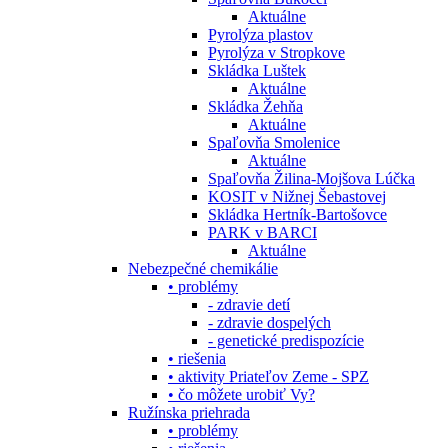
Aktuálne
Pyrolýza plastov
Pyrolýza v Stropkove
Skládka Luštek
Aktuálne
Skládka Žehňa
Aktuálne
Spaľovňa Smolenice
Aktuálne
Spaľovňa Žilina-Mojšova Lúčka
KOSIT v Nižnej Šebastovej
Skládka Hertník-Bartošovce
PARK v BARCI
Aktuálne
Nebezpečné chemikálie
• problémy
- zdravie detí
- zdravie dospelých
- genetické predispozície
• riešenia
• aktivity Priateľov Zeme - SPZ
• čo môžete urobiť Vy?
Ružínska priehrada
• problémy