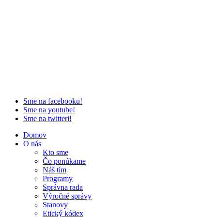
Sme na facebooku!
Sme na youtube!
Sme na twitteri!
Domov
O nás
Kto sme
Čo ponúkame
Náš tím
Programy
Správna rada
Výročné správy
Stanovy
Etický kódex