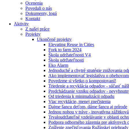
Ocenenia
Povedali o nás
Dokumenty, logá
Kontakt
Aktivity
Z našej práce
Projekty
Ukončené projekty
Elevating Reuse in Cities
Fork to farm 2024
Škola udržateľnosti V4
Škola udržateľnosti
Eko Alarm
Jednoduché a chytré stratégie znižovania 
Ako implementovať legislatívu o obehovom
Povedzme si všetko o kompostovaní!
Triedenie a recyklácia odpadov - súčasť ná
Predchádzanie vzniku odpadov - nevyhnutn
Od triedenia k minimalizácii odpadu
Viac recyklácie, menej znečistenia
Dajme šancu deťom, dáme šancu aj prírode
Jednou nohou v tráve - inovatívna zážitkov
Trvaloudržateľné vzdelávanie v oblasti ochr
Podpora odborného zázemia pre aktívnych 
Zníženie znečisťovania Ružínskej priehrady 