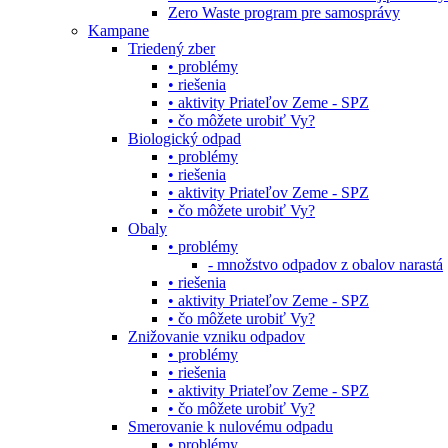
Zero Waste program pre samosprávy
Kampane
Triedený zber
• problémy
• riešenia
• aktivity Priateľov Zeme - SPZ
• čo môžete urobiť Vy?
Biologický odpad
• problémy
• riešenia
• aktivity Priateľov Zeme - SPZ
• čo môžete urobiť Vy?
Obaly
• problémy
- množstvo odpadov z obalov narastá
• riešenia
• aktivity Priateľov Zeme - SPZ
• čo môžete urobiť Vy?
Znižovanie vzniku odpadov
• problémy
• riešenia
• aktivity Priateľov Zeme - SPZ
• čo môžete urobiť Vy?
Smerovanie k nulovému odpadu
• problémy