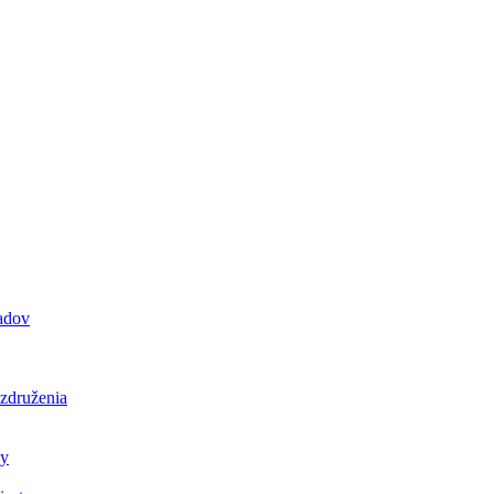
padov
 združenia
ly