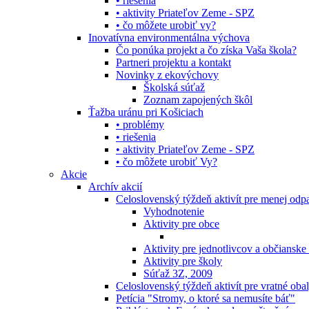
• riešenia
• aktivity Priateľov Zeme - SPZ
• čo môžete urobiť vy?
Inovatívna environmentálna výchova
Čo ponúka projekt a čo získa Vaša škola?
Partneri projektu a kontakt
Novinky z ekovýchovy
Školská súťaž
Zoznam zapojených škôl
Ťažba uránu pri Košiciach
• problémy
• riešenia
• aktivity Priateľov Zeme - SPZ
• čo môžete urobiť Vy?
Akcie
Archív akcií
Celoslovenský týždeň aktivít pre menej od
Vyhodnotenie
Aktivity pre obce
Aktivity pre jednotlivcov a občianske
Aktivity pre školy
Súťaž 3Z, 2009
Celoslovenský týždeň aktivít pre vratné oba
Petícia "Stromy, o ktoré sa nemusíte báť"