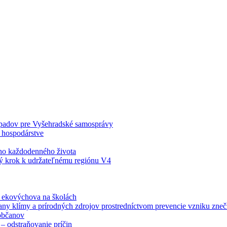
odpadov pre Vyšehradské samosprávy
 hospodárstve
šho každodenného života
ý krok k udržateľnému regiónu V4
á ekovýchova na školách
any klímy a prírodných zdrojov prostredníctvom prevencie vzniku zneči
občanov
– odstraňovanie príčin