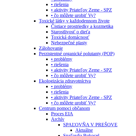
• riešenia
• aktivity Priateľov Zeme - SPZ
• čo môžete urobiť Vy?
Toxické látky v každodennom živote
Čistiace prostriedky a kozmetika
Starostlivosť o dieťa
Toxická domácnosť
Nebezpečné plasty
Zálohovanie
Perzistentné organické polutanty (POP)
• problémy
• riešenia
• aktivity Priateľov Zeme - SPZ
• čo môžete urobiť Vy?
Ekologizácia zdravotníctva
• problémy
• riešenia
• aktivity Priateľov Zeme - SPZ
• čo môžete urobiť Vy?
Centrum pomoci občanom
Proces EIA
Archív
SPAĽOVŇA V PREŠOVE
Aktuálne
Spaľovňa Bukocel