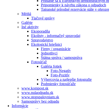
Prihláste sa k Európskym demonštračným m
Pripomienky k návrhu zákona o odpadoch
Tatranské prírodné rezervácie stále v ohroze
Médiá
Tlačové správy
Galérie
Iné aktivity
Ekoporadňa
Ekolisty - informačný spravodaj
Spravodajstvo
Ekologickí hriešnici
Firmy / organizácie
Jednotlivci
Štátna správa / samospráva
Fotosúťaž
Galéria fotiek
Foto-Negatív
Foto-Pozitív
Výhercovia a najlepšie fotografie
Podmienky fotosúťaže
www.kompost.sk
www.nulaodpadu.sk
www.stopspalovniam.sk
Samosprávy bez odpadu
Informácie