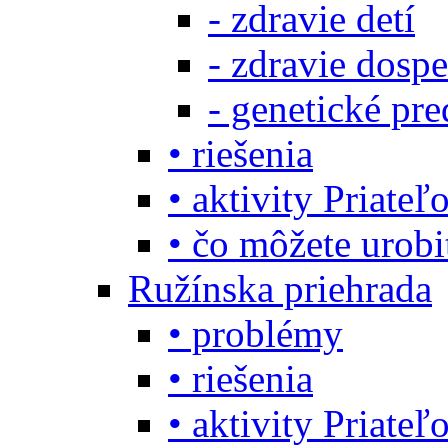
- zdravie detí
- zdravie dosp
- genetické pre
• riešenia
• aktivity Priate
• čo môžete urob
Ružínska priehrada
• problémy
• riešenia
• aktivity Priate