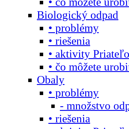
• čo môžete urob
Biologický odpad
• problémy
• riešenia
• aktivity Priate
• čo môžete urob
Obaly
• problémy
- množstvo odp
• riešenia