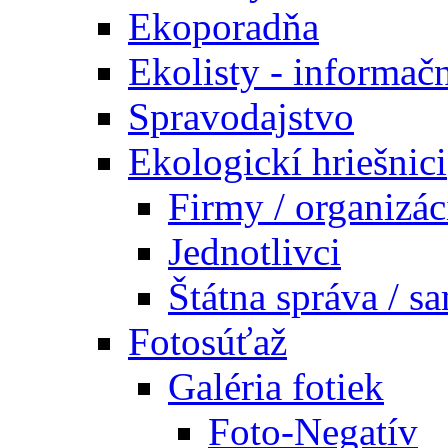
Ekoporadňa
Ekolisty - informač
Spravodajstvo
Ekologickí hriešnici
Firmy / organizác
Jednotlivci
Štátna správa / s
Fotosúťaž
Galéria fotiek
Foto-Negatív