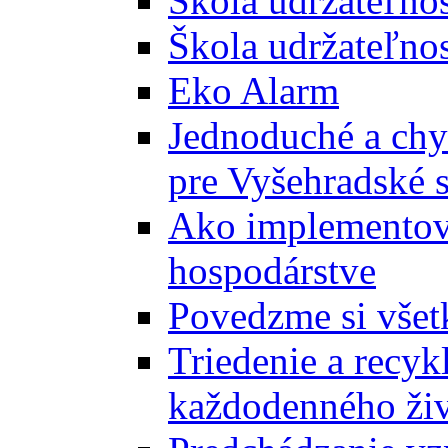
Škola udržateľno
Škola udržateľnos
Eko Alarm
Jednoduché a chyt
pre Vyšehradské 
Ako implementova
hospodárstve
Povedzme si všet
Triedenie a recyk
každodenného ži