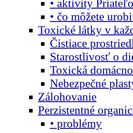
• aktivity Priate
• čo môžete urob
Toxické látky v ka
Čistiace prostrie
Starostlivosť o di
Toxická domácno
Nebezpečné plast
Zálohovanie
Perzistentné organi
• problémy