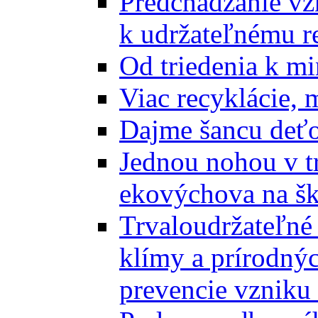
Predchádzanie vz
k udržateľnému r
Od triedenia k mi
Viac recyklácie, 
Dajme šancu deťo
Jednou nohou v tr
ekovýchova na š
Trvaloudržateľné 
klímy a prírodný
prevencie vzniku 