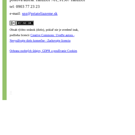
tel: 0903 77 23 23
e-mail:
spz@priateliazeme.sk
Obsah týchto stránok (dielo), pokiaľ nie je uvedené inak,
podlieha licencii
Creative Commons: Uveďte autora -
Nevyužívajte dielo komerčne - Zachovajte licenciu
Ochrana osobných údajov, GDPR a používanie Cookies
#