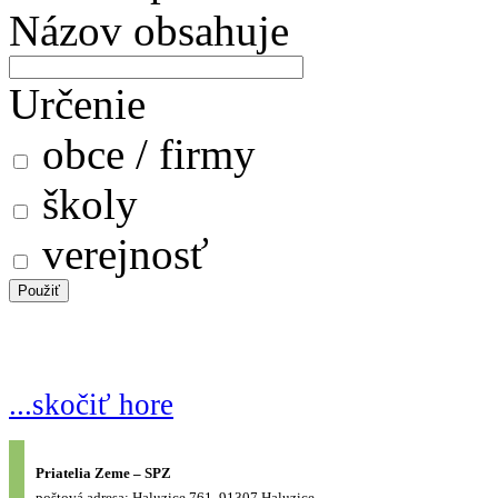
Názov obsahuje
Určenie
obce / firmy
školy
verejnosť
...skočiť hore
Priatelia Zeme – SPZ
poštová adresa: Haluzice 761, 91307 Haluzice