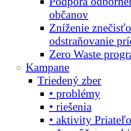
Podpora odbornéh
občanov
Zníženie znečisťo
odstraňovanie prí
Zero Waste progr
Kampane
Triedený zber
• problémy
• riešenia
• aktivity Priate