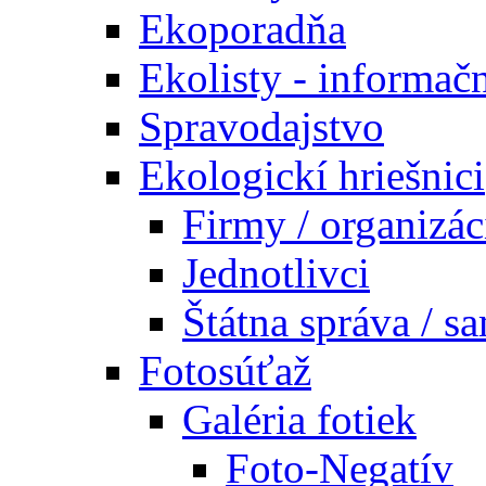
Ekoporadňa
Ekolisty - informač
Spravodajstvo
Ekologickí hriešnici
Firmy / organizác
Jednotlivci
Štátna správa / s
Fotosúťaž
Galéria fotiek
Foto-Negatív