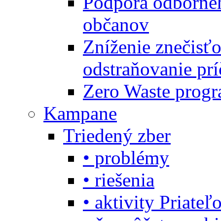
Podpora odbornéh
občanov
Zníženie znečisťo
odstraňovanie prí
Zero Waste progr
Kampane
Triedený zber
• problémy
• riešenia
• aktivity Priate