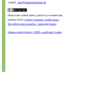
e-mail:
spz@priateliazeme.sk
Obsah týchto stránok (dielo), pokiaľ nie je uvedené inak,
podlieha licencii
Creative Commons: Uveďte autora -
Nevyužívajte dielo komerčne - Zachovajte licenciu
Ochrana osobných údajov, GDPR a používanie Cookies
#