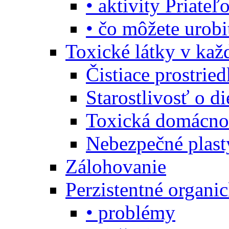
• aktivity Priate
• čo môžete urob
Toxické látky v ka
Čistiace prostrie
Starostlivosť o di
Toxická domácno
Nebezpečné plast
Zálohovanie
Perzistentné organi
• problémy