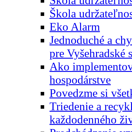
Škola udržateľno
Škola udržateľnos
Eko Alarm
Jednoduché a chyt
pre Vyšehradské 
Ako implementova
hospodárstve
Povedzme si všet
Triedenie a recyk
každodenného ži