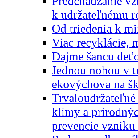
Predchádzanie vz
k udržateľnému r
Od triedenia k mi
Viac recyklácie, 
Dajme šancu deťo
Jednou nohou v tr
ekovýchova na š
Trvaloudržateľné 
klímy a prírodný
prevencie vzniku 