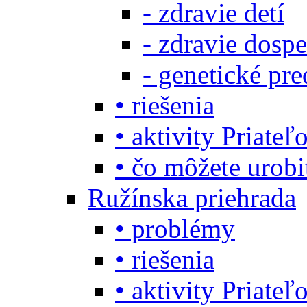
- zdravie detí
- zdravie dosp
- genetické pre
• riešenia
• aktivity Priate
• čo môžete urob
Ružínska priehrada
• problémy
• riešenia
• aktivity Priate