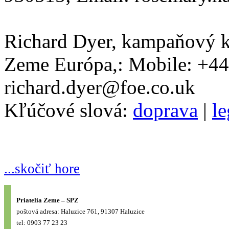
Richard Dyer, kampaňový ko
Zeme Európa,: Mobile: +44
richard.dyer@foe.co.uk
Kľúčové slová:
doprava
|
le
...skočiť hore
Priatelia Zeme – SPZ
poštová adresa: Haluzice 761, 91307 Haluzice
tel: 0903 77 23 23