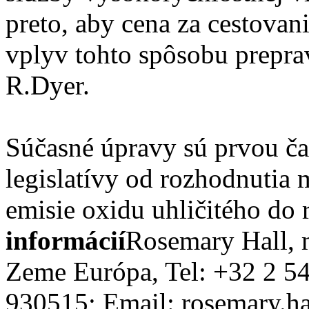
preto, aby cena za cestovan
vplyv tohto spôsobu preprav
R.Dyer.
Súčasné úpravy sú prvou ča
legislatívy od rozhodnutia 
emisie oxidu uhličitého do
informácií
Rosemary Hall, m
Zeme Európa, Tel: +32 2 5
930515; Email: rosemary.h