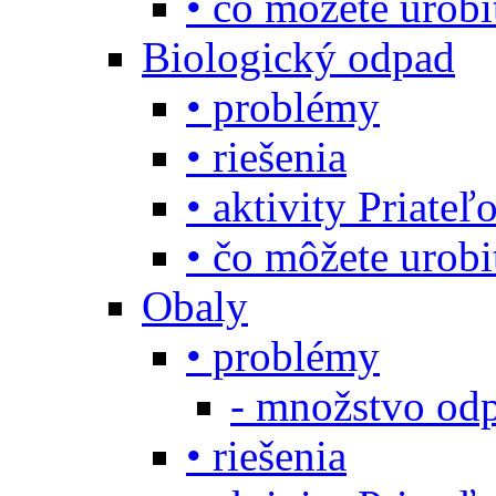
• čo môžete urob
Biologický odpad
• problémy
• riešenia
• aktivity Priate
• čo môžete urob
Obaly
• problémy
- množstvo odp
• riešenia