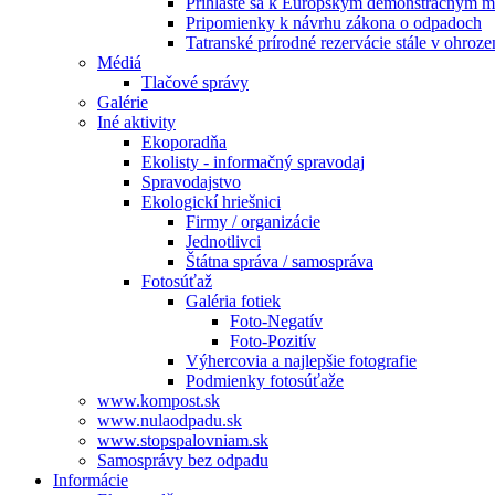
Prihláste sa k Európskym demonštračným m
Pripomienky k návrhu zákona o odpadoch
Tatranské prírodné rezervácie stále v ohroze
Médiá
Tlačové správy
Galérie
Iné aktivity
Ekoporadňa
Ekolisty - informačný spravodaj
Spravodajstvo
Ekologickí hriešnici
Firmy / organizácie
Jednotlivci
Štátna správa / samospráva
Fotosúťaž
Galéria fotiek
Foto-Negatív
Foto-Pozitív
Výhercovia a najlepšie fotografie
Podmienky fotosúťaže
www.kompost.sk
www.nulaodpadu.sk
www.stopspalovniam.sk
Samosprávy bez odpadu
Informácie