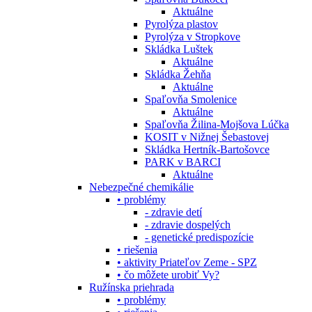
Aktuálne
Pyrolýza plastov
Pyrolýza v Stropkove
Skládka Luštek
Aktuálne
Skládka Žehňa
Aktuálne
Spaľovňa Smolenice
Aktuálne
Spaľovňa Žilina-Mojšova Lúčka
KOSIT v Nižnej Šebastovej
Skládka Hertník-Bartošovce
PARK v BARCI
Aktuálne
Nebezpečné chemikálie
• problémy
- zdravie detí
- zdravie dospelých
- genetické predispozície
• riešenia
• aktivity Priateľov Zeme - SPZ
• čo môžete urobiť Vy?
Ružínska priehrada
• problémy