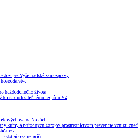
odpadov pre Vyšehradské samosprávy
 hospodárstve
šho každodenného života
ý krok k udržateľnému regiónu V4
á ekovýchova na školách
any klímy a prírodných zdrojov prostredníctvom prevencie vzniku zneči
občanov
– odstraňovanie príčin