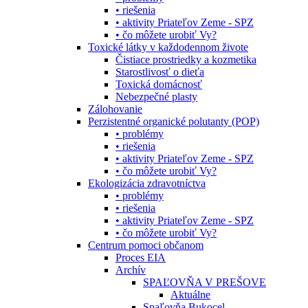
• riešenia
• aktivity Priateľov Zeme - SPZ
• čo môžete urobiť Vy?
Toxické látky v každodennom živote
Čistiace prostriedky a kozmetika
Starostlivosť o dieťa
Toxická domácnosť
Nebezpečné plasty
Zálohovanie
Perzistentné organické polutanty (POP)
• problémy
• riešenia
• aktivity Priateľov Zeme - SPZ
• čo môžete urobiť Vy?
Ekologizácia zdravotníctva
• problémy
• riešenia
• aktivity Priateľov Zeme - SPZ
• čo môžete urobiť Vy?
Centrum pomoci občanom
Proces EIA
Archív
SPAĽOVŇA V PREŠOVE
Aktuálne
Spaľovňa Bukocel