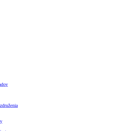
padov
 združenia
ly