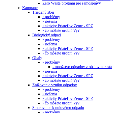
Zero Waste program pre samosprávy
Kampane
Triedený zber
• problémy
• riešenia
• aktivity Priateľov Zeme - SPZ
• čo môžete urobiť Vy?
Biologický odpad
• problémy
• riešenia
• aktivity Priateľov Zeme - SPZ
• čo môžete urobiť Vy?
Obaly
• problémy
- množstvo odpadov z obalov narastá
• riešenia
• aktivity Priateľov Zeme - SPZ
• čo môžete urobiť Vy?
Znižovanie vzniku odpadov
• problémy
• riešenia
• aktivity Priateľov Zeme - SPZ
• čo môžete urobiť Vy?
Smerovanie k nulovému odpadu
• problémy