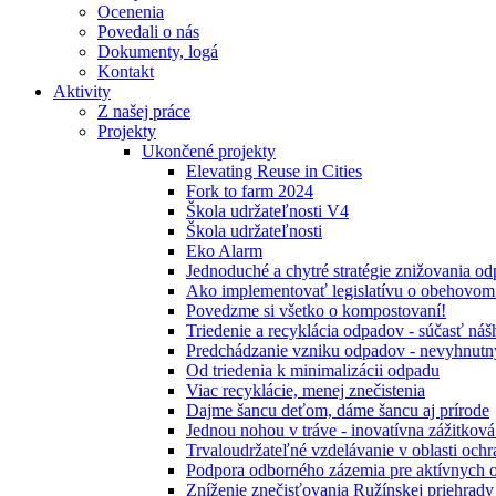
Ocenenia
Povedali o nás
Dokumenty, logá
Kontakt
Aktivity
Z našej práce
Projekty
Ukončené projekty
Elevating Reuse in Cities
Fork to farm 2024
Škola udržateľnosti V4
Škola udržateľnosti
Eko Alarm
Jednoduché a chytré stratégie znižovania 
Ako implementovať legislatívu o obehovom
Povedzme si všetko o kompostovaní!
Triedenie a recyklácia odpadov - súčasť ná
Predchádzanie vzniku odpadov - nevyhnutn
Od triedenia k minimalizácii odpadu
Viac recyklácie, menej znečistenia
Dajme šancu deťom, dáme šancu aj prírode
Jednou nohou v tráve - inovatívna zážitkov
Trvaloudržateľné vzdelávanie v oblasti ochr
Podpora odborného zázemia pre aktívnych 
Zníženie znečisťovania Ružínskej priehrady 