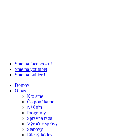
Sme na facebooku!
Sme na youtube!
Sme na twitteri!
Domov
O nás
Kto sme
Čo ponúkame
Náš tím
Programy
Správna rada
Výročné správy
Stanovy
Etický kódex