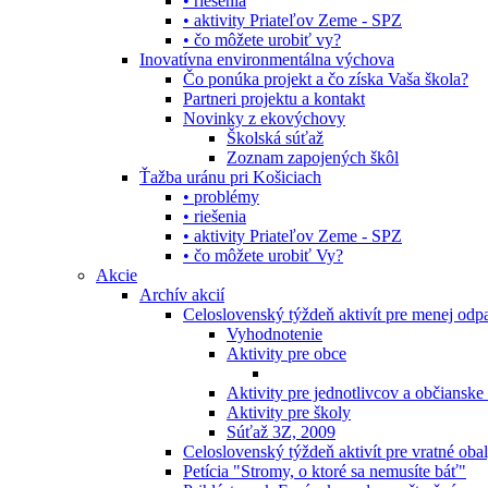
• riešenia
• aktivity Priateľov Zeme - SPZ
• čo môžete urobiť vy?
Inovatívna environmentálna výchova
Čo ponúka projekt a čo získa Vaša škola?
Partneri projektu a kontakt
Novinky z ekovýchovy
Školská súťaž
Zoznam zapojených škôl
Ťažba uránu pri Košiciach
• problémy
• riešenia
• aktivity Priateľov Zeme - SPZ
• čo môžete urobiť Vy?
Akcie
Archív akcií
Celoslovenský týždeň aktivít pre menej od
Vyhodnotenie
Aktivity pre obce
Aktivity pre jednotlivcov a občianske
Aktivity pre školy
Súťaž 3Z, 2009
Celoslovenský týždeň aktivít pre vratné oba
Petícia "Stromy, o ktoré sa nemusíte báť"