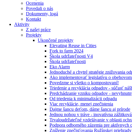
Ocenenia
Povedali o nás
Dokumenty, logá
Kontakt
Aktivity
Z našej práce
Projekty
Ukončené projekty
Elevating Reuse in Cities
Fork to farm 2024
Škola udržateľnosti V4
Škola udržateľnosti
Eko Alarm
Jednoduché a chytré stratégie znižovania 
Ako implementovať legislatívu o obehovom
Povedzme si všetko o kompostovaní!
Triedenie a recyklácia odpadov - súčasť ná
Predchádzanie vzniku odpadov - nevyhnutn
Od triedenia k minimalizácii odpadu
Viac recyklácie, menej znečistenia
Dajme šancu deťom, dáme šancu aj prírode
Jednou nohou v tráve - inovatívna zážitkov
Trvaloudržateľné vzdelávanie v oblasti ochr
Podpora odborného zázemia pre aktívnych 
Zníženie znečisťovania Ružínskej priehrady 