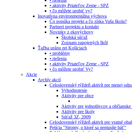
• riešenia
• aktivity Priateľov Zeme - SPZ
• čo môžete urobiť vy?
Inovatívna environmentálna výchova
Čo ponúka projekt a čo získa Vaša škola?
Partneri projektu a kontakt
Novinky z ekovýchovy
Školská súťaž
Zoznam zapojených škôl
Ťažba uránu pri Košiciach
• problémy
• riešenia
• aktivity Priateľov Zeme - SPZ
• čo môžete urobiť Vy?
Akcie
Archív akcií
Celoslovenský týždeň aktivít pre menej od
Vyhodnotenie
Aktivity pre obce
Aktivity pre jednotlivcov a občianske
Aktivity pre školy
Súťaž 3Z, 2009
Celoslovenský týždeň aktivít pre vratné oba
Petícia "Stromy, o ktoré sa nemusíte báť"