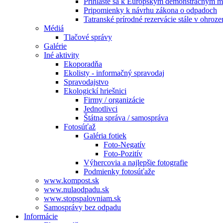
Prihláste sa k Európskym demonštračným m
Pripomienky k návrhu zákona o odpadoch
Tatranské prírodné rezervácie stále v ohroze
Médiá
Tlačové správy
Galérie
Iné aktivity
Ekoporadňa
Ekolisty - informačný spravodaj
Spravodajstvo
Ekologickí hriešnici
Firmy / organizácie
Jednotlivci
Štátna správa / samospráva
Fotosúťaž
Galéria fotiek
Foto-Negatív
Foto-Pozitív
Výhercovia a najlepšie fotografie
Podmienky fotosúťaže
www.kompost.sk
www.nulaodpadu.sk
www.stopspalovniam.sk
Samosprávy bez odpadu
Informácie