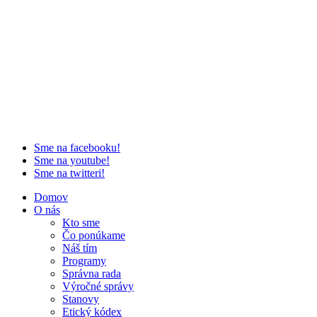
Sme na facebooku!
Sme na youtube!
Sme na twitteri!
Domov
O nás
Kto sme
Čo ponúkame
Náš tím
Programy
Správna rada
Výročné správy
Stanovy
Etický kódex