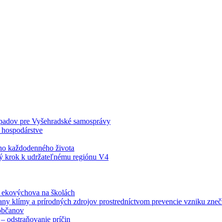
odpadov pre Vyšehradské samosprávy
 hospodárstve
šho každodenného života
ý krok k udržateľnému regiónu V4
á ekovýchova na školách
any klímy a prírodných zdrojov prostredníctvom prevencie vzniku zneči
občanov
– odstraňovanie príčin