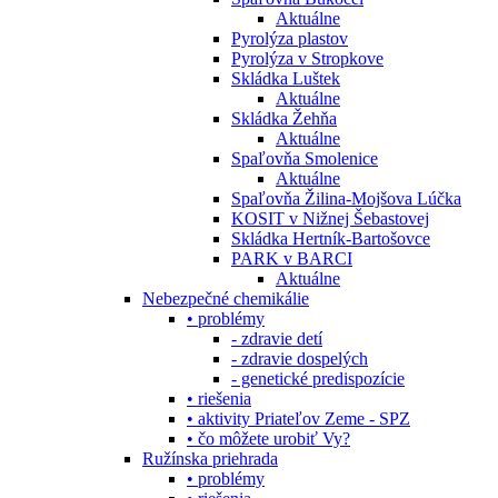
Aktuálne
Pyrolýza plastov
Pyrolýza v Stropkove
Skládka Luštek
Aktuálne
Skládka Žehňa
Aktuálne
Spaľovňa Smolenice
Aktuálne
Spaľovňa Žilina-Mojšova Lúčka
KOSIT v Nižnej Šebastovej
Skládka Hertník-Bartošovce
PARK v BARCI
Aktuálne
Nebezpečné chemikálie
• problémy
- zdravie detí
- zdravie dospelých
- genetické predispozície
• riešenia
• aktivity Priateľov Zeme - SPZ
• čo môžete urobiť Vy?
Ružínska priehrada
• problémy