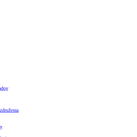
padov
 združenia
ly