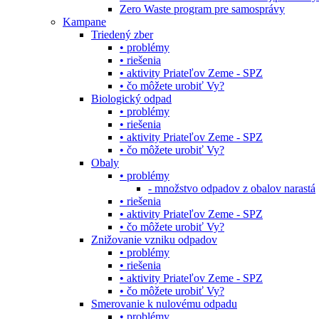
Zero Waste program pre samosprávy
Kampane
Triedený zber
• problémy
• riešenia
• aktivity Priateľov Zeme - SPZ
• čo môžete urobiť Vy?
Biologický odpad
• problémy
• riešenia
• aktivity Priateľov Zeme - SPZ
• čo môžete urobiť Vy?
Obaly
• problémy
- množstvo odpadov z obalov narastá
• riešenia
• aktivity Priateľov Zeme - SPZ
• čo môžete urobiť Vy?
Znižovanie vzniku odpadov
• problémy
• riešenia
• aktivity Priateľov Zeme - SPZ
• čo môžete urobiť Vy?
Smerovanie k nulovému odpadu
• problémy