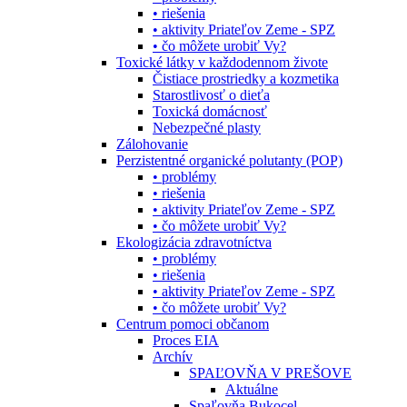
• riešenia
• aktivity Priateľov Zeme - SPZ
• čo môžete urobiť Vy?
Toxické látky v každodennom živote
Čistiace prostriedky a kozmetika
Starostlivosť o dieťa
Toxická domácnosť
Nebezpečné plasty
Zálohovanie
Perzistentné organické polutanty (POP)
• problémy
• riešenia
• aktivity Priateľov Zeme - SPZ
• čo môžete urobiť Vy?
Ekologizácia zdravotníctva
• problémy
• riešenia
• aktivity Priateľov Zeme - SPZ
• čo môžete urobiť Vy?
Centrum pomoci občanom
Proces EIA
Archív
SPAĽOVŇA V PREŠOVE
Aktuálne
Spaľovňa Bukocel