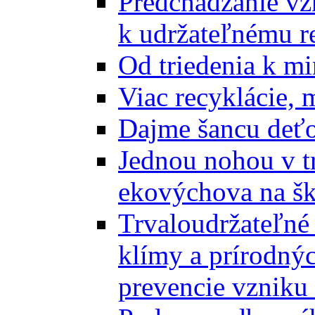
Predchádzanie vz
k udržateľnému r
Od triedenia k mi
Viac recyklácie, 
Dajme šancu deťo
Jednou nohou v tr
ekovýchova na š
Trvaloudržateľné 
klímy a prírodný
prevencie vzniku 