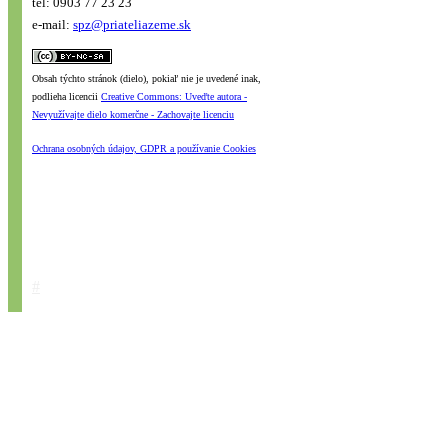
tel: 0903 77 23 23
e-mail:
spz@priateliazeme.sk
Obsah týchto stránok (dielo), pokiaľ nie je uvedené inak,
podlieha licencii
Creative Commons: Uveďte autora -
Nevyužívajte dielo komerčne - Zachovajte licenciu
Ochrana osobných údajov, GDPR a používanie Cookies
#