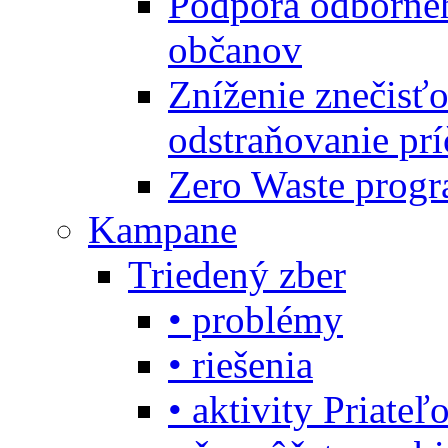
Podpora odbornéh
občanov
Zníženie znečisťo
odstraňovanie prí
Zero Waste progr
Kampane
Triedený zber
• problémy
• riešenia
• aktivity Priate