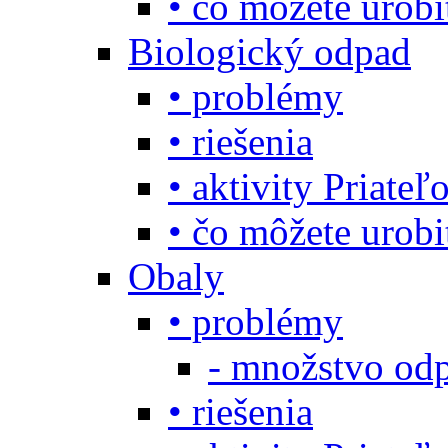
• čo môžete urob
Biologický odpad
• problémy
• riešenia
• aktivity Priate
• čo môžete urob
Obaly
• problémy
- množstvo odp
• riešenia