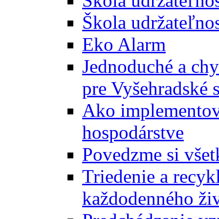
Škola udržateľno
Škola udržateľnos
Eko Alarm
Jednoduché a chyt
pre Vyšehradské 
Ako implementova
hospodárstve
Povedzme si všet
Triedenie a recyk
každodenného ži