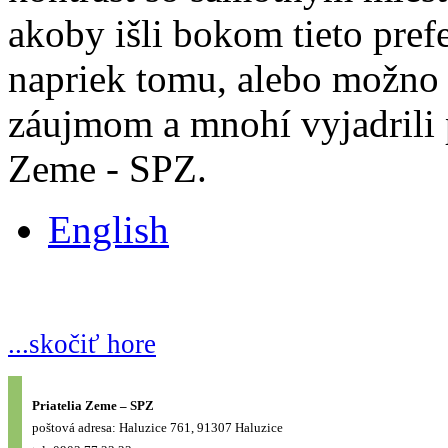
akoby išli bokom tieto pref
napriek tomu, alebo možno 
záujmom a mnohí vyjadrili 
Zeme - SPZ.
English
...skočiť hore
Priatelia Zeme – SPZ
poštová adresa: Haluzice 761, 91307 Haluzice