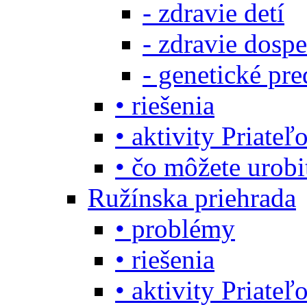
- zdravie detí
- zdravie dosp
- genetické pre
• riešenia
• aktivity Priate
• čo môžete urob
Ružínska priehrada
• problémy
• riešenia
• aktivity Priate