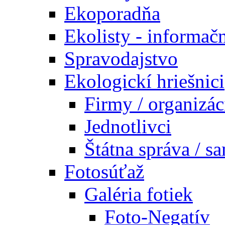
Ekoporadňa
Ekolisty - informač
Spravodajstvo
Ekologickí hriešnici
Firmy / organizác
Jednotlivci
Štátna správa / s
Fotosúťaž
Galéria fotiek
Foto-Negatív