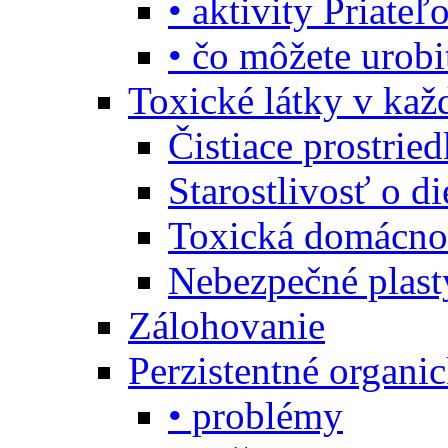
• aktivity Priate
• čo môžete urob
Toxické látky v ka
Čistiace prostrie
Starostlivosť o di
Toxická domácno
Nebezpečné plast
Zálohovanie
Perzistentné organi
• problémy