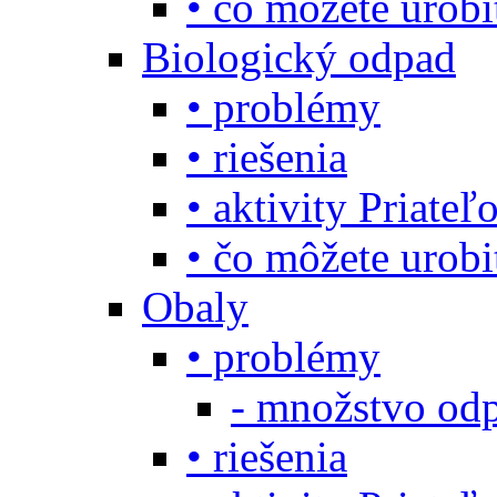
• čo môžete urob
Biologický odpad
• problémy
• riešenia
• aktivity Priate
• čo môžete urob
Obaly
• problémy
- množstvo odp
• riešenia