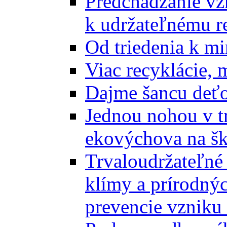
Predchádzanie vz
k udržateľnému r
Od triedenia k mi
Viac recyklácie, 
Dajme šancu deťo
Jednou nohou v tr
ekovýchova na š
Trvaloudržateľné 
klímy a prírodný
prevencie vzniku 