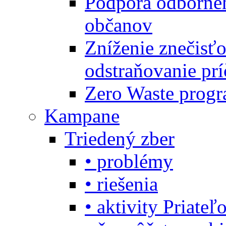
Podpora odbornéh
občanov
Zníženie znečisťo
odstraňovanie prí
Zero Waste progr
Kampane
Triedený zber
• problémy
• riešenia
• aktivity Priate