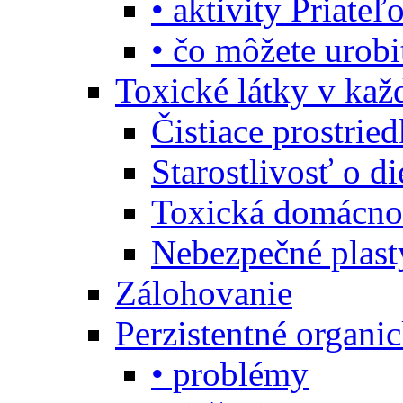
• aktivity Priate
• čo môžete urob
Toxické látky v ka
Čistiace prostrie
Starostlivosť o di
Toxická domácno
Nebezpečné plast
Zálohovanie
Perzistentné organi
• problémy