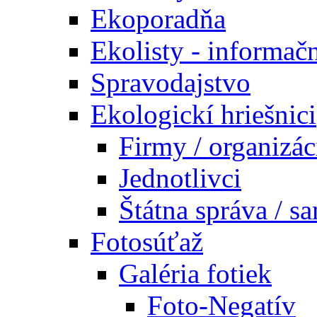
Ekoporadňa
Ekolisty - informač
Spravodajstvo
Ekologickí hriešnici
Firmy / organizác
Jednotlivci
Štátna správa / s
Fotosúťaž
Galéria fotiek
Foto-Negatív