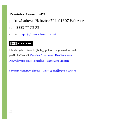
Priatelia Zeme – SPZ
poštová adresa: Haluzice 761, 91307 Haluzice
tel: 0903 77 23 23
e-mail:
spz@priateliazeme.sk
Obsah týchto stránok (dielo), pokiaľ nie je uvedené inak,
podlieha licencii
Creative Commons: Uveďte autora -
Nevyužívajte dielo komerčne - Zachovajte licenciu
Ochrana osobných údajov, GDPR a používanie Cookies
#