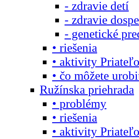
- zdravie detí
- zdravie dosp
- genetické pre
• riešenia
• aktivity Priate
• čo môžete urob
Ružínska priehrada
• problémy
• riešenia
• aktivity Priate