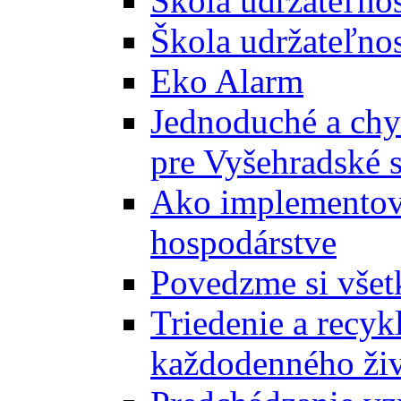
Škola udržateľno
Škola udržateľnos
Eko Alarm
Jednoduché a chyt
pre Vyšehradské 
Ako implementova
hospodárstve
Povedzme si všet
Triedenie a recyk
každodenného ži