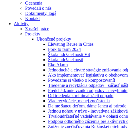
Ocenenia
Povedali o nás
Dokumenty, logá
Kontakt
Aktivity
Z našej práce
Projekty
Ukončené projekty
Elevating Reuse in Cities
Fork to farm 2024
Škola udržateľnosti V4
Škola udržateľnosti
Eko Alarm
Jednoduché a chytré stratégie znižovania 
Ako implementovať legislatívu o obehovom
Povedzme si všetko o kompostovaní!
Triedenie a recyklácia odpadov - súčasť ná
Predchádzanie vzniku odpadov - nevyhnutn
Od triedenia k minimalizácii odpadu
Viac recyklácie, menej znečistenia
Dajme šancu deťom, dáme šancu aj prírode
Jednou nohou v tráve - inovatívna zážitkov
Trvaloudržateľné vzdelávanie v oblasti ochr
Podpora odborného zázemia pre aktívnych 
Zníženie znečisťovania Ružínskej priehrady 