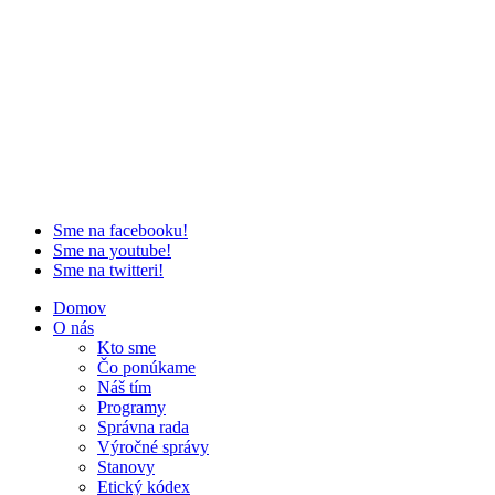
Sme na facebooku!
Sme na youtube!
Sme na twitteri!
Domov
O nás
Kto sme
Čo ponúkame
Náš tím
Programy
Správna rada
Výročné správy
Stanovy
Etický kódex