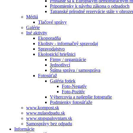
Prihláste sa k Európskym demonštračným m
Pripomienky k návrhu zákona o odpadoch
Tatranské prírodné rezervácie stále v ohroze
Médiá
Tlačové správy
Galérie
Iné aktivity
Ekoporadňa
Ekolisty - informačný spravodaj
Spravodajstvo
Ekologickí hriešnici
Firmy / organizácie
Jednotlivci
Štátna správa / samospráva
Fotosúťaž
Galéria fotiek
Foto-Negatív
Foto-Pozitív
Výhercovia a najlepšie fotografie
Podmienky fotosúťaže
www.kompost.sk
www.nulaodpadu.sk
www.stopspalovniam.sk
Samosprávy bez odpadu
Informácie