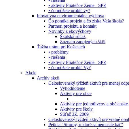
• riešenia
• aktivity Priateľov Zeme - SPZ
• čo môžete urobiť vy?
Inovatívna environmentálna výchova
Čo ponúka projekt a čo získa Vaša škola?
Partneri projektu a kontakt
Novinky z ekovýchovy
Školská súťaž
Zoznam zapojených škôl
Ťažba uránu pri Košiciach
• problémy
• riešenia
• aktivity Priateľov Zeme - SPZ
• čo môžete urobiť Vy?
Akcie
Archív akcií
Celoslovenský týždeň aktivít pre menej od
Vyhodnotenie
Aktivity pre obce
Aktivity pre jednotlivcov a občianske
Aktivity pre školy
Súťaž 3Z, 2009
Celoslovenský týždeň aktivít pre vratné oba
Petícia "Stromy, o ktoré sa nemusíte báť"