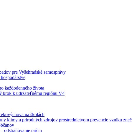
odpadov pre Vyšehradské samosprávy
 hospodárstve
šho každodenného života
ý krok k udržateľnému regiónu V4
á ekovýchova na školách
any klímy a prírodných zdrojov prostredníctvom prevencie vzniku zneči
občanov
– odstraňovanie príčin