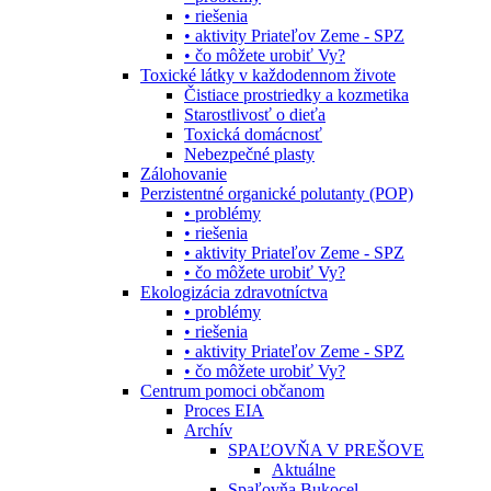
• riešenia
• aktivity Priateľov Zeme - SPZ
• čo môžete urobiť Vy?
Toxické látky v každodennom živote
Čistiace prostriedky a kozmetika
Starostlivosť o dieťa
Toxická domácnosť
Nebezpečné plasty
Zálohovanie
Perzistentné organické polutanty (POP)
• problémy
• riešenia
• aktivity Priateľov Zeme - SPZ
• čo môžete urobiť Vy?
Ekologizácia zdravotníctva
• problémy
• riešenia
• aktivity Priateľov Zeme - SPZ
• čo môžete urobiť Vy?
Centrum pomoci občanom
Proces EIA
Archív
SPAĽOVŇA V PREŠOVE
Aktuálne
Spaľovňa Bukocel