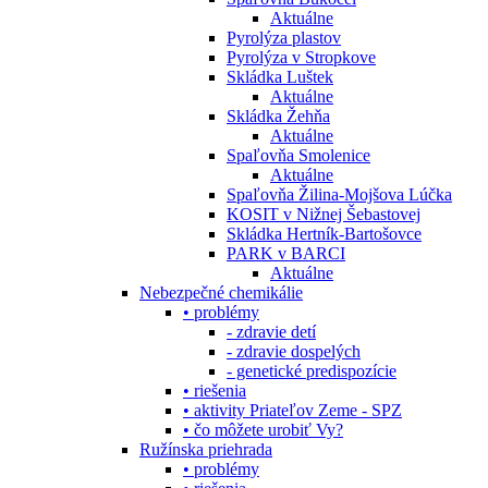
Aktuálne
Pyrolýza plastov
Pyrolýza v Stropkove
Skládka Luštek
Aktuálne
Skládka Žehňa
Aktuálne
Spaľovňa Smolenice
Aktuálne
Spaľovňa Žilina-Mojšova Lúčka
KOSIT v Nižnej Šebastovej
Skládka Hertník-Bartošovce
PARK v BARCI
Aktuálne
Nebezpečné chemikálie
• problémy
- zdravie detí
- zdravie dospelých
- genetické predispozície
• riešenia
• aktivity Priateľov Zeme - SPZ
• čo môžete urobiť Vy?
Ružínska priehrada
• problémy