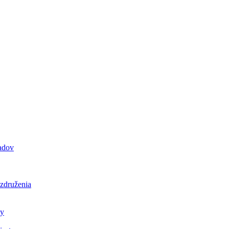
padov
 združenia
ly