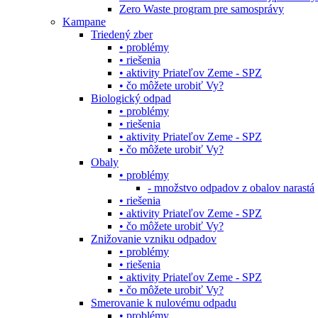
Zero Waste program pre samosprávy
Kampane
Triedený zber
• problémy
• riešenia
• aktivity Priateľov Zeme - SPZ
• čo môžete urobiť Vy?
Biologický odpad
• problémy
• riešenia
• aktivity Priateľov Zeme - SPZ
• čo môžete urobiť Vy?
Obaly
• problémy
- množstvo odpadov z obalov narastá
• riešenia
• aktivity Priateľov Zeme - SPZ
• čo môžete urobiť Vy?
Znižovanie vzniku odpadov
• problémy
• riešenia
• aktivity Priateľov Zeme - SPZ
• čo môžete urobiť Vy?
Smerovanie k nulovému odpadu
• problémy