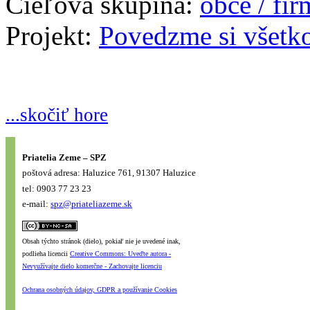
Cieľová skupina:
obce / fi
Projekt:
Povedzme si všetk
...skočiť hore
Priatelia Zeme – SPZ
poštová adresa: Haluzice 761, 91307 Haluzice
tel: 0903 77 23 23
e-mail:
spz@priateliazeme.sk
Obsah týchto stránok (dielo), pokiaľ nie je uvedené inak,
podlieha licencii
Creative Commons: Uveďte autora -
Nevyužívajte dielo komerčne - Zachovajte licenciu
Ochrana osobných údajov, GDPR a používanie Cookies