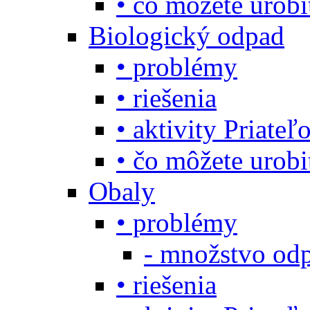
• čo môžete urob
Biologický odpad
• problémy
• riešenia
• aktivity Priate
• čo môžete urob
Obaly
• problémy
- množstvo odp
• riešenia