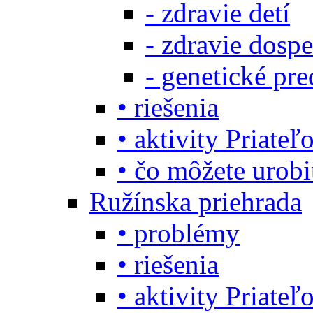
- zdravie detí
- zdravie dosp
- genetické pre
• riešenia
• aktivity Priate
• čo môžete urob
Ružínska priehrada
• problémy
• riešenia
• aktivity Priate