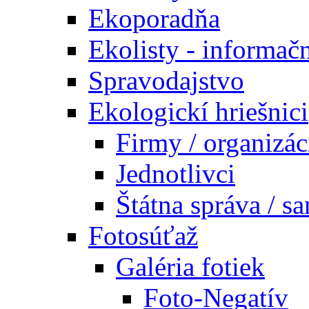
Ekoporadňa
Ekolisty - informač
Spravodajstvo
Ekologickí hriešnici
Firmy / organizác
Jednotlivci
Štátna správa / s
Fotosúťaž
Galéria fotiek
Foto-Negatív