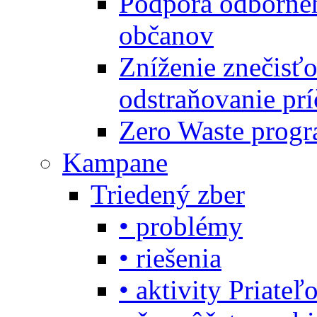
Podpora odbornéh
občanov
Zníženie znečisťo
odstraňovanie prí
Zero Waste progr
Kampane
Triedený zber
• problémy
• riešenia
• aktivity Priate