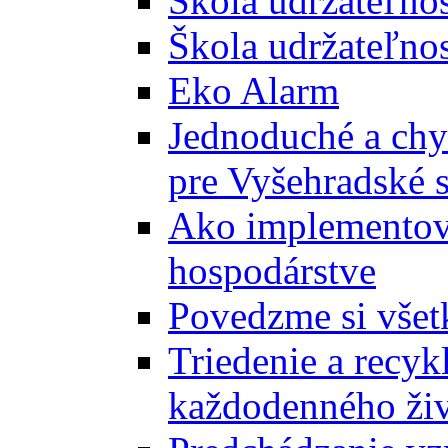
Škola udržateľno
Škola udržateľnos
Eko Alarm
Jednoduché a chyt
pre Vyšehradské 
Ako implementova
hospodárstve
Povedzme si všet
Triedenie a recyk
každodenného ži