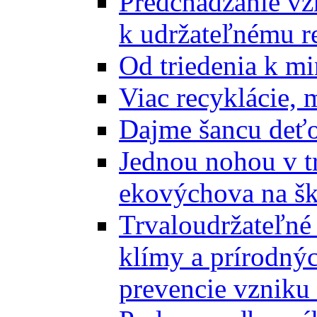
Predchádzanie vz
k udržateľnému r
Od triedenia k mi
Viac recyklácie, 
Dajme šancu deťo
Jednou nohou v tr
ekovýchova na š
Trvaloudržateľné 
klímy a prírodný
prevencie vzniku 