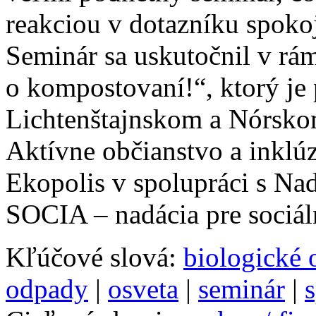
reakciou v dotazníku spokoj
Seminár sa uskutočnil v rá
o kompostovaní!“, ktorý je
Lichtenštajnskom a Nórsko
Aktívne občianstvo a inklúz
Ekopolis v spolupráci s Nad
SOCIA – nadácia pre sociá
Kľúčové slová:
biologické
odpady
|
osveta
|
seminár
|