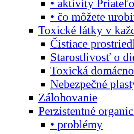
• aktivity Priate
• čo môžete urob
Toxické látky v ka
Čistiace prostrie
Starostlivosť o di
Toxická domácno
Nebezpečné plast
Zálohovanie
Perzistentné organi
• problémy