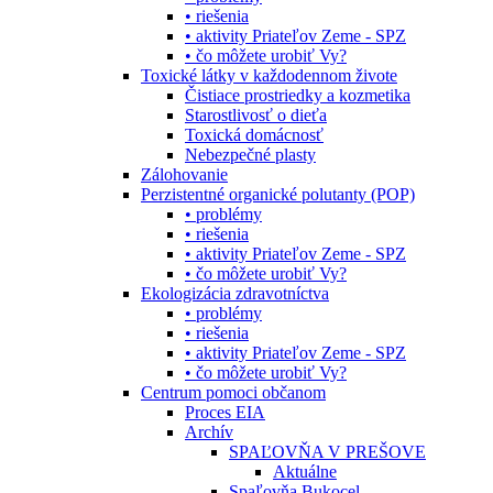
• riešenia
• aktivity Priateľov Zeme - SPZ
• čo môžete urobiť Vy?
Toxické látky v každodennom živote
Čistiace prostriedky a kozmetika
Starostlivosť o dieťa
Toxická domácnosť
Nebezpečné plasty
Zálohovanie
Perzistentné organické polutanty (POP)
• problémy
• riešenia
• aktivity Priateľov Zeme - SPZ
• čo môžete urobiť Vy?
Ekologizácia zdravotníctva
• problémy
• riešenia
• aktivity Priateľov Zeme - SPZ
• čo môžete urobiť Vy?
Centrum pomoci občanom
Proces EIA
Archív
SPAĽOVŇA V PREŠOVE
Aktuálne
Spaľovňa Bukocel