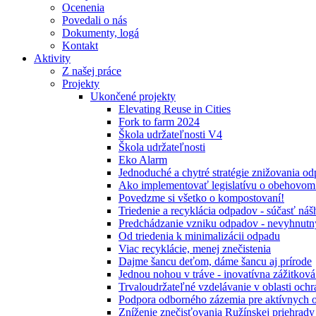
Ocenenia
Povedali o nás
Dokumenty, logá
Kontakt
Aktivity
Z našej práce
Projekty
Ukončené projekty
Elevating Reuse in Cities
Fork to farm 2024
Škola udržateľnosti V4
Škola udržateľnosti
Eko Alarm
Jednoduché a chytré stratégie znižovania 
Ako implementovať legislatívu o obehovom
Povedzme si všetko o kompostovaní!
Triedenie a recyklácia odpadov - súčasť ná
Predchádzanie vzniku odpadov - nevyhnutn
Od triedenia k minimalizácii odpadu
Viac recyklácie, menej znečistenia
Dajme šancu deťom, dáme šancu aj prírode
Jednou nohou v tráve - inovatívna zážitkov
Trvaloudržateľné vzdelávanie v oblasti ochr
Podpora odborného zázemia pre aktívnych 
Zníženie znečisťovania Ružínskej priehrady 