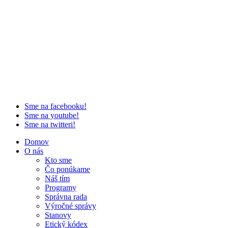
Sme na facebooku!
Sme na youtube!
Sme na twitteri!
Domov
O nás
Kto sme
Čo ponúkame
Náš tím
Programy
Správna rada
Výročné správy
Stanovy
Etický kódex