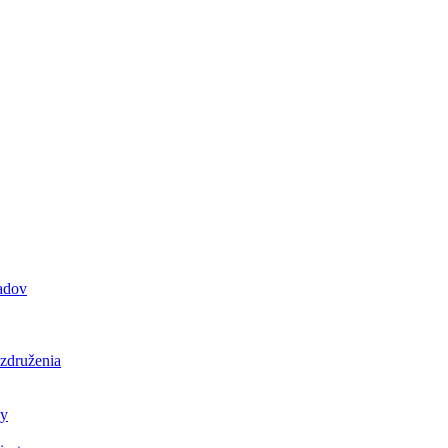
padov
 združenia
ly