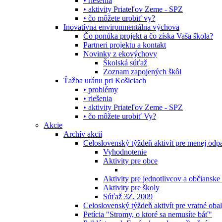
• riešenia
• aktivity Priateľov Zeme - SPZ
• čo môžete urobiť vy?
Inovatívna environmentálna výchova
Čo ponúka projekt a čo získa Vaša škola?
Partneri projektu a kontakt
Novinky z ekovýchovy
Školská súťaž
Zoznam zapojených škôl
Ťažba uránu pri Košiciach
• problémy
• riešenia
• aktivity Priateľov Zeme - SPZ
• čo môžete urobiť Vy?
Akcie
Archív akcií
Celoslovenský týždeň aktivít pre menej od
Vyhodnotenie
Aktivity pre obce
Aktivity pre jednotlivcov a občianske
Aktivity pre školy
Súťaž 3Z, 2009
Celoslovenský týždeň aktivít pre vratné oba
Petícia "Stromy, o ktoré sa nemusíte báť"