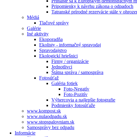
Prihláste sa k Európskym demonštračným m
Pripomienky k návrhu zákona o odpadoch
Tatranské prírodné rezervácie stále v ohroze
Médiá
Tlačové správy
Galérie
Iné aktivity
Ekoporadňa
Ekolisty - informačný spravodaj
Spravodajstvo
Ekologickí hriešnici
Firmy / organizácie
Jednotlivci
Štátna správa / samospráva
Fotosúťaž
Galéria fotiek
Foto-Negatív
Foto-Pozitív
Výhercovia a najlepšie fotografie
Podmienky fotosúťaže
www.kompost.sk
www.nulaodpadu.sk
www.stopspalovniam.sk
Samosprávy bez odpadu
Informácie