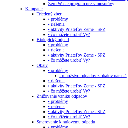
Zero Waste program pre samosprávy
Kampane
Triedený zber
• problémy
• riešenia
• aktivity Priateľov Zeme - SPZ
• čo môžete urobiť Vy?
Biologický odpad
• problémy
• riešenia
• aktivity Priateľov Zeme - SPZ
• čo môžete urobiť Vy?
Obaly
• problémy
- množstvo odpadov z obalov narastá
• riešenia
• aktivity Priateľov Zeme - SPZ
• čo môžete urobiť Vy?
Znižovanie vzniku odpadov
• problémy
• riešenia
• aktivity Priateľov Zeme - SPZ
• čo môžete urobiť Vy?
Smerovanie k nulovému odpadu
• problémy