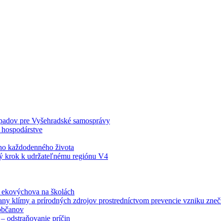
odpadov pre Vyšehradské samosprávy
 hospodárstve
šho každodenného života
ý krok k udržateľnému regiónu V4
á ekovýchova na školách
any klímy a prírodných zdrojov prostredníctvom prevencie vzniku zneči
občanov
– odstraňovanie príčin