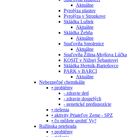
Aktuálne
Pyrolýza plastov
Pyrolýza v Stropkove
Skládka Luštek
Aktuálne
Skládka Žehňa
Aktuálne
Spaľovňa Smolenice
Aktuálne
Spaľovňa Žilina-Mojšova Lúčka
KOSIT v Nižnej Šebastovej
Skládka Hertník-Bartošovce
PARK v BARCI
Aktuálne
Nebezpečné chemikálie
• problémy
- zdravie detí
- zdravie dospelých
- genetické predispozície
• riešenia
• aktivity Priateľov Zeme - SPZ
• čo môžete urobiť Vy?
Ružínska priehrada
• problémy