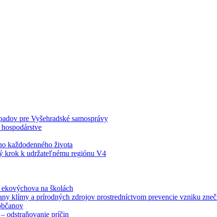
odpadov pre Vyšehradské samosprávy
 hospodárstve
šho každodenného života
ý krok k udržateľnému regiónu V4
á ekovýchova na školách
any klímy a prírodných zdrojov prostredníctvom prevencie vzniku zneči
občanov
– odstraňovanie príčin