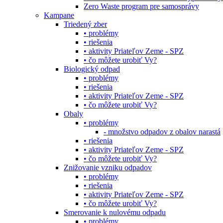
Zero Waste program pre samosprávy
Kampane
Triedený zber
• problémy
• riešenia
• aktivity Priateľov Zeme - SPZ
• čo môžete urobiť Vy?
Biologický odpad
• problémy
• riešenia
• aktivity Priateľov Zeme - SPZ
• čo môžete urobiť Vy?
Obaly
• problémy
- množstvo odpadov z obalov narastá
• riešenia
• aktivity Priateľov Zeme - SPZ
• čo môžete urobiť Vy?
Znižovanie vzniku odpadov
• problémy
• riešenia
• aktivity Priateľov Zeme - SPZ
• čo môžete urobiť Vy?
Smerovanie k nulovému odpadu
• problémy