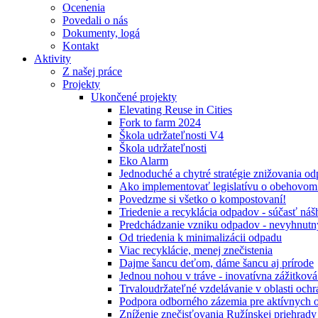
Ocenenia
Povedali o nás
Dokumenty, logá
Kontakt
Aktivity
Z našej práce
Projekty
Ukončené projekty
Elevating Reuse in Cities
Fork to farm 2024
Škola udržateľnosti V4
Škola udržateľnosti
Eko Alarm
Jednoduché a chytré stratégie znižovania 
Ako implementovať legislatívu o obehovom
Povedzme si všetko o kompostovaní!
Triedenie a recyklácia odpadov - súčasť ná
Predchádzanie vzniku odpadov - nevyhnutn
Od triedenia k minimalizácii odpadu
Viac recyklácie, menej znečistenia
Dajme šancu deťom, dáme šancu aj prírode
Jednou nohou v tráve - inovatívna zážitkov
Trvaloudržateľné vzdelávanie v oblasti ochr
Podpora odborného zázemia pre aktívnych 
Zníženie znečisťovania Ružínskej priehrady 