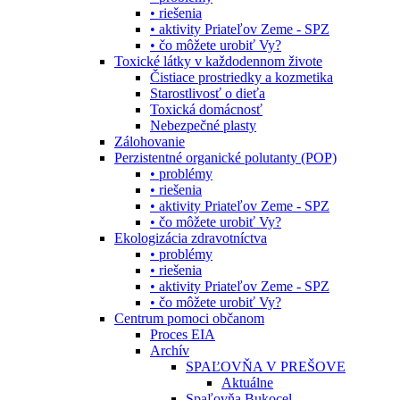
• riešenia
• aktivity Priateľov Zeme - SPZ
• čo môžete urobiť Vy?
Toxické látky v každodennom živote
Čistiace prostriedky a kozmetika
Starostlivosť o dieťa
Toxická domácnosť
Nebezpečné plasty
Zálohovanie
Perzistentné organické polutanty (POP)
• problémy
• riešenia
• aktivity Priateľov Zeme - SPZ
• čo môžete urobiť Vy?
Ekologizácia zdravotníctva
• problémy
• riešenia
• aktivity Priateľov Zeme - SPZ
• čo môžete urobiť Vy?
Centrum pomoci občanom
Proces EIA
Archív
SPAĽOVŇA V PREŠOVE
Aktuálne
Spaľovňa Bukocel