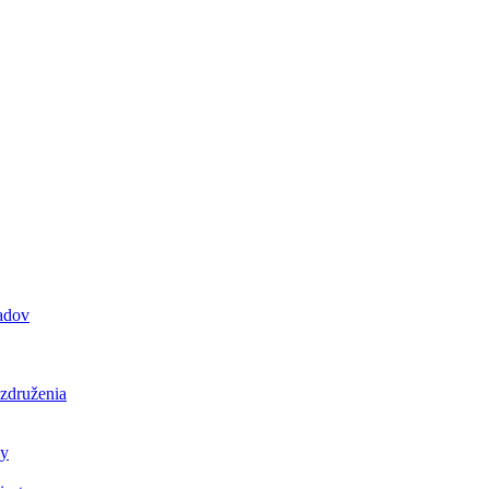
padov
 združenia
ly