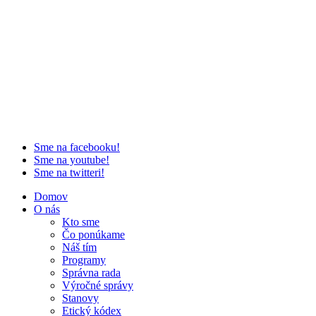
Sme na facebooku!
Sme na youtube!
Sme na twitteri!
Domov
O nás
Kto sme
Čo ponúkame
Náš tím
Programy
Správna rada
Výročné správy
Stanovy
Etický kódex