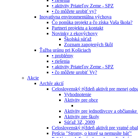
• riešenia
• aktivity Priateľov Zeme - SPZ
• čo môžete urobiť vy?
Inovatívna environmentálna výchova
Čo ponúka projekt a čo získa Vaša škola?
Partneri projektu a kontakt
Novinky z ekovýchovy
Školská súťaž
Zoznam zapojených škôl
Ťažba uránu pri Košiciach
• problémy
• riešenia
• aktivity Priateľov Zeme - SPZ
• čo môžete urobiť Vy?
Akcie
Archív akcií
Celoslovenský týždeň aktivít pre menej od
Vyhodnotenie
Aktivity pre obce
Aktivity pre jednotlivcov a občianske
Aktivity pre školy
Súťaž 3Z, 2009
Celoslovenský týždeň aktivít pre vratné oba
Petícia "Stromy, o ktoré sa nemusíte báť"