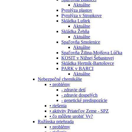
Aktuálne
Pyrolýza plastov
Pyrolýza v Stropkove
Skládka Luštek
Aktuálne
Skládka Žehňa
Aktuálne
Spaľovňa Smolenice
Aktuálne
Spaľovňa Žilina-Mojšova Lúčka
KOSIT v Nižnej Šebastovej
Skládka Hertník-Bartošovce
PARK v BARCI
Aktuálne
Nebezpečné chemikálie
• problémy
- zdravie detí
- zdravie dospelých
- genetické predispozície
• riešenia
• aktivity Priateľov Zeme - SPZ
• čo môžete urobiť Vy?
Ružínska priehrada
• problémy