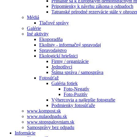
Prihláste sa k Európskym demonštračným m
Pripomienky k návrhu zákona o odpadoch
Tatranské prírodné rezervácie stále v ohroze
Médiá
Tlačové správy
Galérie
Iné aktivity
Ekoporadňa
Ekolisty - informačný spravodaj
Spravodajstvo
Ekologickí hriešnici
Firmy / organizácie
Jednotlivci
Štátna správa / samospráva
Fotosúťaž
Galéria fotiek
Foto-Negatív
Foto-Pozitív
Výhercovia a najlepšie fotografie
Podmienky fotosúťaže
www.kompost.sk
www.nulaodpadu.sk
www.stopspalovniam.sk
Samosprávy bez odpadu
Informácie