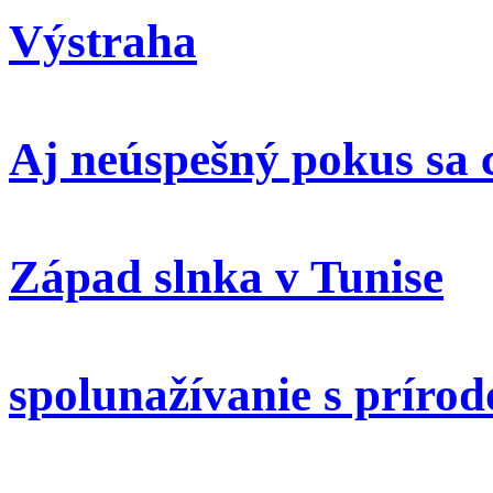
Výstraha
Aj neúspešný pokus sa 
Západ slnka v Tunise
spolunažívanie s príro