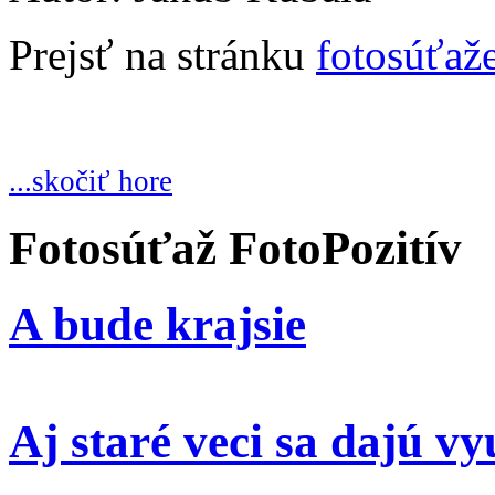
Prejsť na stránku
fotosúťaž
...skočiť hore
Fotosúťaž FotoPozitív
A bude krajsie
Aj staré veci sa dajú vy