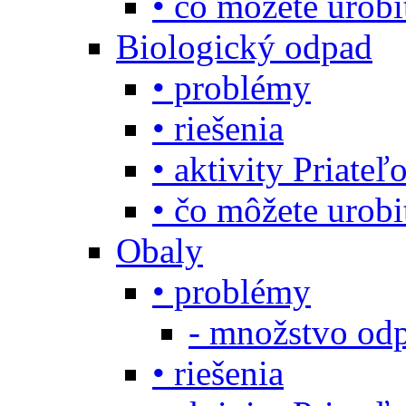
• čo môžete urob
Biologický odpad
• problémy
• riešenia
• aktivity Priate
• čo môžete urob
Obaly
• problémy
- množstvo odp
• riešenia