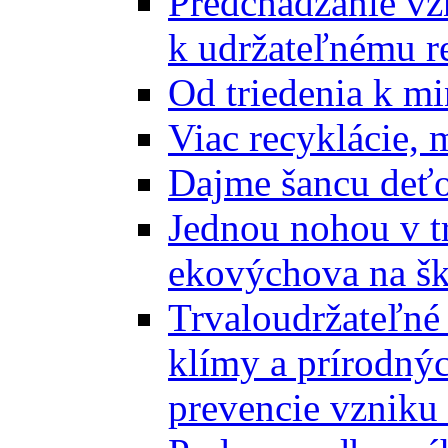
Predchádzanie vz
k udržateľnému r
Od triedenia k mi
Viac recyklácie, 
Dajme šancu deťo
Jednou nohou v tr
ekovýchova na š
Trvaloudržateľné 
klímy a prírodný
prevencie vzniku 