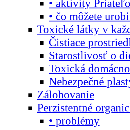
• aktivity Priate
• čo môžete urob
Toxické látky v ka
Čistiace prostrie
Starostlivosť o di
Toxická domácno
Nebezpečné plast
Zálohovanie
Perzistentné organi
• problémy