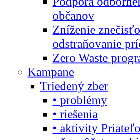
Podpora odbornéh
občanov
Zníženie znečisťo
odstraňovanie prí
Zero Waste progr
Kampane
Triedený zber
• problémy
• riešenia
• aktivity Priate