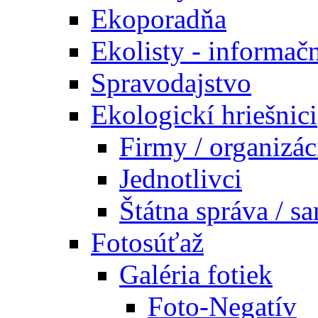
Ekoporadňa
Ekolisty - informač
Spravodajstvo
Ekologickí hriešnici
Firmy / organizác
Jednotlivci
Štátna správa / s
Fotosúťaž
Galéria fotiek
Foto-Negatív