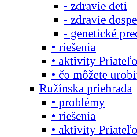
- zdravie detí
- zdravie dosp
- genetické pre
• riešenia
• aktivity Priate
• čo môžete urob
Ružínska priehrada
• problémy
• riešenia
• aktivity Priate