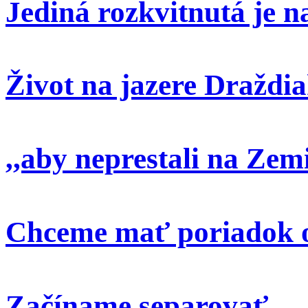
Jediná rozkvitnutá je 
Život na jazere Draždi
,,aby neprestali na Zem
Chceme mať poriadok o
Začíname separovať