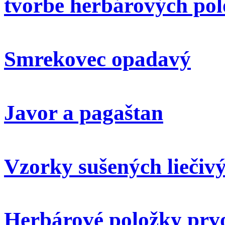
tvorbe herbárových pol
Smrekovec opadavý
Javor a pagaštan
Vzorky sušených liečivý
Herbárové položky prvo