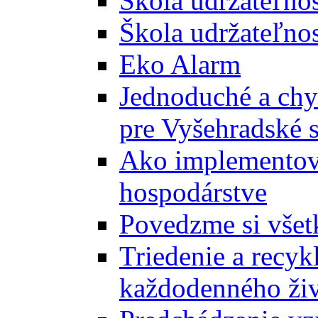
Škola udržateľno
Škola udržateľnos
Eko Alarm
Jednoduché a chyt
pre Vyšehradské 
Ako implementova
hospodárstve
Povedzme si všet
Triedenie a recyk
každodenného ži