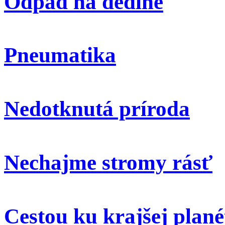
Odpad na dedine
Pneumatika
Nedotknutá príroda
Nechajme stromy rásť
Cestou ku krajšej plané