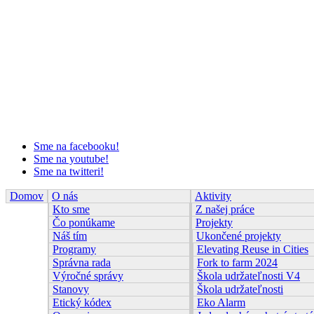
Sme na facebooku!
Sme na youtube!
Sme na twitteri!
Domov
O nás
Aktivity
Kto sme
Z našej práce
Čo ponúkame
Projekty
Náš tím
Ukončené projekty
Programy
Elevating Reuse in Cities
Správna rada
Fork to farm 2024
Výročné správy
Škola udržateľnosti V4
Stanovy
Škola udržateľnosti
Etický kódex
Eko Alarm