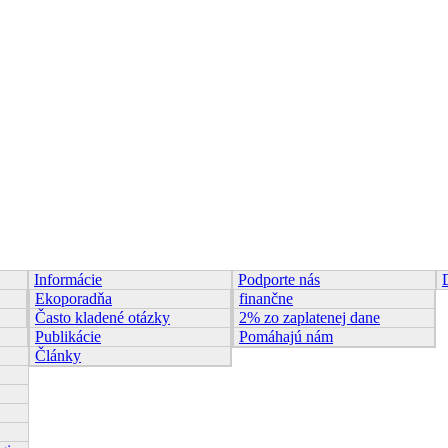
Informácie
Podporte nás
Ekoporadňa
finančne
Často kladené otázky
2% zo zaplatenej dane
Publikácie
Pomáhajú nám
Články