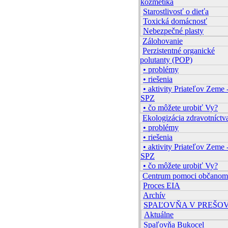
kozmetika
Starostlivosť o dieťa
Toxická domácnosť
Nebezpečné plasty
Zálohovanie
Perzistentné organické
polutanty (POP)
• problémy
• riešenia
• aktivity Priateľov Zeme 
SPZ
• čo môžete urobiť Vy?
Ekologizácia zdravotníctv
• problémy
• riešenia
• aktivity Priateľov Zeme 
SPZ
• čo môžete urobiť Vy?
Centrum pomoci občanom
Proces EIA
Archív
SPAĽOVŇA V PREŠO
Aktuálne
Spaľovňa Bukocel