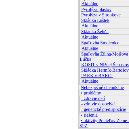
Aktuálne
Pyrolýza plastov
Pyrolýza v Stropkove
Skládka Luštek
Aktuálne
Skládka Žehňa
Aktuálne
Spaľovňa Smolenice
Aktuálne
Spaľovňa Žilina-Mojšova
Lúčka
KOSIT v Nižnej Šebastov
Skládka Hertník-Bartošov
PARK v BARCI
Aktuálne
Nebezpečné chemikálie
• problémy
- zdravie detí
- zdravie dospelých
- genetické predispozície
• riešenia
• aktivity Priateľov Zeme 
SPZ