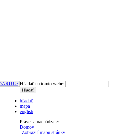
DARUJ >
Hľadať na tomto webe:
hľadať
mapa
english
Práve sa nachádzate:
Domov
|
Zobraziť mapu stránky