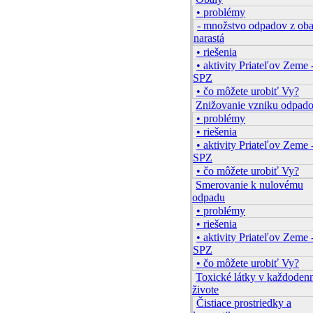
• problémy
- množstvo odpadov z ob
narastá
• riešenia
• aktivity Priateľov Zeme 
SPZ
• čo môžete urobiť Vy?
Znižovanie vzniku odpad
• problémy
• riešenia
• aktivity Priateľov Zeme 
SPZ
• čo môžete urobiť Vy?
Smerovanie k nulovému
odpadu
• problémy
• riešenia
• aktivity Priateľov Zeme 
SPZ
• čo môžete urobiť Vy?
Toxické látky v každode
živote
Čistiace prostriedky a