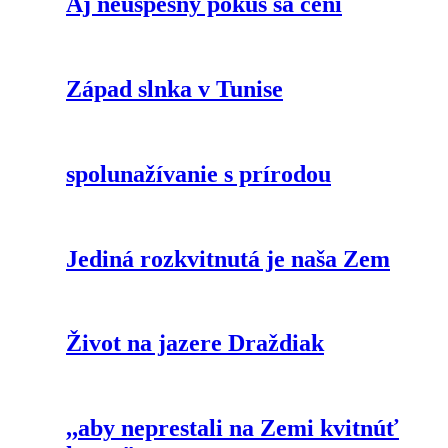
Aj neúspešný pokus sa cení
Západ slnka v Tunise
spolunažívanie s prírodou
Jediná rozkvitnutá je naša Zem
Život na jazere Draždiak
,,aby neprestali na Zemi kvitnúť