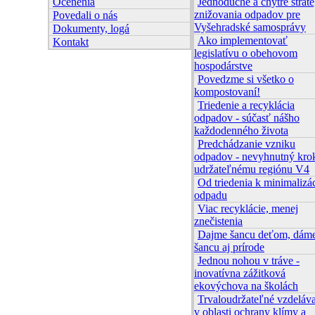
Ocenenia
Jednoduché a chytré straté
znižovania odpadov pre
Povedali o nás
Vyšehradské samosprávy
Dokumenty, logá
Ako implementovať
Kontakt
legislatívu o obehovom
hospodárstve
Povedzme si všetko o
kompostovaní!
Triedenie a recyklácia
odpadov - súčasť nášho
každodenného života
Predchádzanie vzniku
odpadov - nevyhnutný kro
udržateľnému regiónu V4
Od triedenia k minimalizác
odpadu
Viac recyklácie, menej
znečistenia
Dajme šancu deťom, dám
šancu aj prírode
Jednou nohou v tráve -
inovatívna zážitková
ekovýchova na školách
Trvaloudržateľné vzdeláv
v oblasti ochrany klímy a