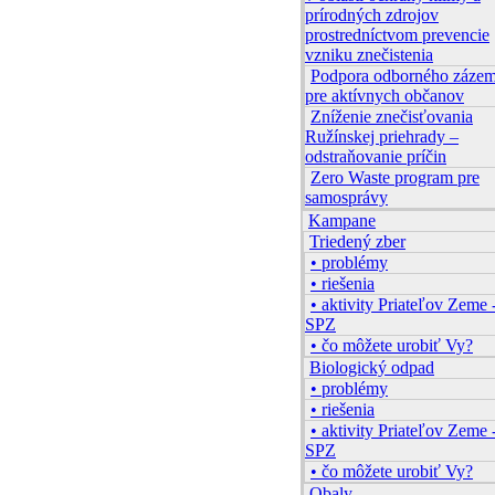
prírodných zdrojov
prostredníctvom prevencie
vzniku znečistenia
Podpora odborného zázem
pre aktívnych občanov
Zníženie znečisťovania
Ružínskej priehrady –
odstraňovanie príčin
Zero Waste program pre
samosprávy
Kampane
Triedený zber
• problémy
• riešenia
• aktivity Priateľov Zeme 
SPZ
• čo môžete urobiť Vy?
Biologický odpad
• problémy
• riešenia
• aktivity Priateľov Zeme 
SPZ
• čo môžete urobiť Vy?
Obaly