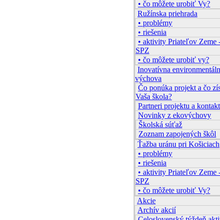
• čo môžete urobiť Vy?
Ružínska priehrada
• problémy
• riešenia
• aktivity Priateľov Zeme 
SPZ
• čo môžete urobiť vy?
Inovatívna environmentál
výchova
Čo ponúka projekt a čo zí
Vaša škola?
Partneri projektu a kontakt
Novinky z ekovýchovy
Školská súťaž
Zoznam zapojených škôl
Ťažba uránu pri Košiciach
• problémy
• riešenia
• aktivity Priateľov Zeme 
SPZ
• čo môžete urobiť Vy?
Akcie
Archív akcií
Celoslovenský týždeň akti